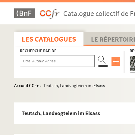
Lucius, Friderike Brion
Catalogue collectif de F
Hertz, Trisan und Isolde
Nickles, Végétation de Sélestadt
Leydhecker, Zaelle in Elsass-Lothringen
LES CATALOGUES
LE RÉPERTOIR
Bodungens, Wanergesctzen in E-L
RECHERCHE RAPIDE
RE
Reinhardt, Bassledung
Dag. Fischer, Romansweiler
Hanauer, Etudes économiques sur l'Alsace
Orth, Gepaengnisspredigen im Elsass
Accueil CCFr
Teutsch, Landvogteiem im Elsass
>
Schickelé, Eglise d'Alsace p. Révolution
Mossmann, Constitution de Colmar
Schneegans, instruction secondaire en Alsace
Teutsch, Landvogteiem im Elsass
G. Mühl, Gedichte
Guide du voyageur à Mulhouse