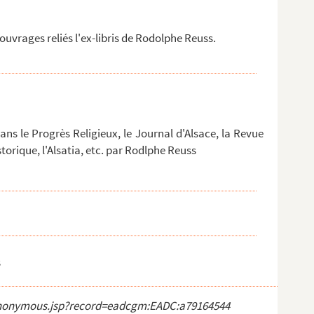
uvrages reliés l'ex-libris de Rodolphe Reuss.
ans le Progrès Religieux, le Journal d'Alsace, la Revue
torique, l'Alsatia, etc. par Rodlphe Reuss
s
ct_anonymous.jsp?record=eadcgm:EADC:a79164544