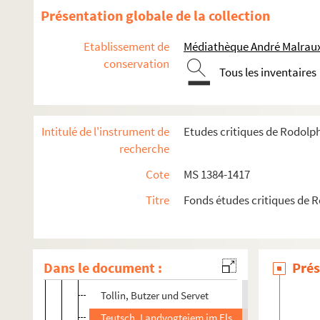
Kettner, D. Meiselocker
Présentation globale de la collection
Lalomon, Anc. maison de Strasbourg
Etablissement de
Médiathèque André Malraux
Lambs, Abeylauben im Elsass
conservation
Tous les inventaires
Larnac, Chants de la Réforme
Erichson, Hedios Itinerar
Roehrich, Evel von Morsbronn
Intitulé de l'instrument de
Etudes critiques de Rodolp
Hofmann, Gesch. der Inguisition, II.
recherche
Küsel, Heilbronner Conpet
Cote
MS 1384-1417
Sabell, Lehninsche Weissagung
Titre
Fonds études critiques de 
Schmollen, Strassb. Tuckerzunft
Ch. Schmidt, Hist. littér. de l'Alsace
Wiegand, Strassb. Urkundenbuch, I.
Dans le document :
Prés
Stieve, Bayerne Politik (1597-1601), I.
Tollin, Butzer und Servet
Teutsch, Landvogteiem im Elsass