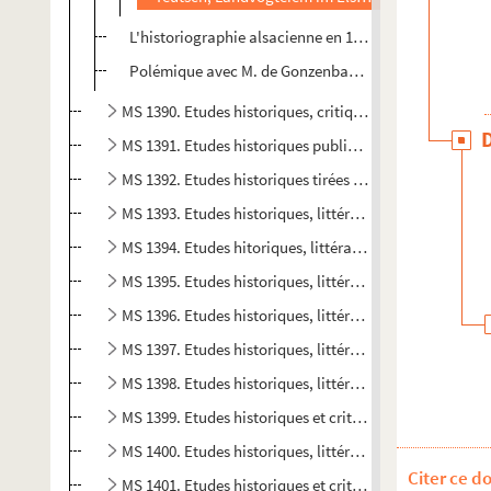
L'historiographie alsacienne en 1879-1880
Polémique avec M. de Gonzenbach sous le baron J. Lo
MS 1390. Etudes historiques, critiques et littéraires pub
MS 1391. Etudes historiques publiées dans le Progrès Rel
MS 1392. Etudes historiques tirées du Progrès Religieux,
MS 1393. Etudes historiques, littéraires et religieuses p
MS 1394. Etudes hitoriques, littéraires et religieuses p
MS 1395. Etudes historiques, littéraires, religieuses et 
MS 1396. Etudes historiques, littéraires, religieuses et c
MS 1397. Etudes historiques, littéraires, religieuses et 
MS 1398. Etudes historiques, littéraires et religieuses p
MS 1399. Etudes historiques et critiques publiées dans le
MS 1400. Etudes historiques, littéraires et critiques pu
Citer ce d
MS 1401. Etudes historiques et critiques publiées dans 