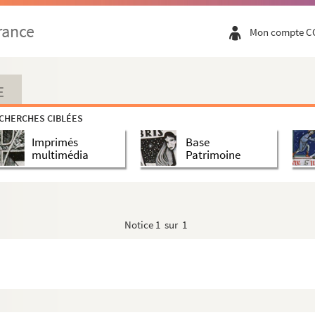
rance
Mon compte C
E
CHERCHES CIBLÉES
Imprimés
Base
multimédia
Patrimoine
Notice
1 sur 1