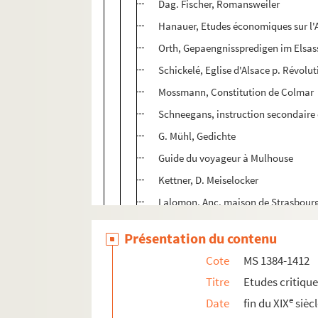
Dag. Fischer, Romansweiler
Hanauer, Etudes économiques sur l'
Orth, Gepaengnisspredigen im Elsas
Schickelé, Eglise d'Alsace p. Révolu
Mossmann, Constitution de Colmar
Schneegans, instruction secondaire 
G. Mühl, Gedichte
Guide du voyageur à Mulhouse
Kettner, D. Meiselocker
Lalomon, Anc. maison de Strasbour
Lambs, Abeylauben im Elsass
Présentation du contenu
Larnac, Chants de la Réforme
Cote
MS 1384-1412
Erichson, Hedios Itinerar
Titre
Etudes critiqu
Roehrich, Evel von Morsbronn
e
Date
fin du XIX
sièc
Hofmann, Gesch. der Inguisition, II.