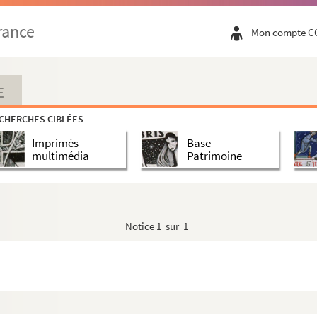
rance
Mon compte C
E
CHERCHES CIBLÉES
Imprimés
Base
multimédia
Patrimoine
Notice
1 sur 1