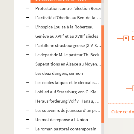
Protestation contre l'élection Roser
L'activité d'Oberlin au Ben-de-la-Roche
L'hospice Louisa à la Robertsau
e
e
Genève au XVII
et au XVIII
siècles
e
L'artillerie strasbourgeoise (XIV-XVII
siècle)
Le départ de M. le pasteur Th. Beck
Superstitions en Alsace au Moyen-Âge
Les deux dangers, sermon
Les écoles laïques et le cléricalisme en Belgique
Loblied auf Strassburg von G. Kienast, 1517
Heraus forderung Volf v. Hanau, 1620
Les souvenirs de jeunesse d'un professeur allemand
Citer ce d
Un mot de réponse à l'Union
Le roman pastoral contemporain