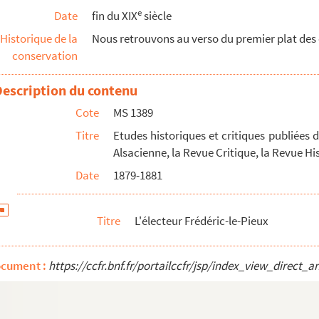
e
Date
fin du XIX
siècle
Historique de la
Nous retrouvons au verso du premier plat des o
conservation
Description du contenu
Cote
MS 1389
Titre
Etudes historiques et critiques publiées d
Alsacienne, la Revue Critique, la Revue His
Date
1879-1881
Titre
L'électeur Frédéric-le-Pieux
ocument :
https://ccfr.bnf.fr/portailccfr/jsp/index_view_dire