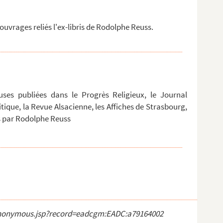
uvrages reliés l'ex-libris de Rodolphe Reuss.
ieuses publiées dans le Progrès Religieux, le Journal
itique, la Revue Alsacienne, les Affiches de Strasbourg,
es par Rodolphe Reuss
ct_anonymous.jsp?record=eadcgm:EADC:a79164002