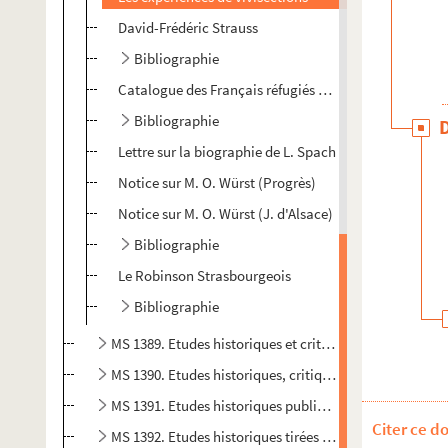
David-Frédéric Strauss
Bibliographie
Catalogue des Français réfugiés à Strasbourg
Bibliographie
Lettre sur la biographie de L. Spach
Notice sur M. O. Würst (Progrès)
Notice sur M. O. Würst (J. d'Alsace)
Bibliographie
Le Robinson Strasbourgeois
Bibliographie
MS 1389. Etudes historiques et critiques publiées dans l
MS 1390. Etudes historiques, critiques et littéraires pub
MS 1391. Etudes historiques publiées dans le Progrès Rel
Citer ce d
MS 1392. Etudes historiques tirées du Progrès Religieux,