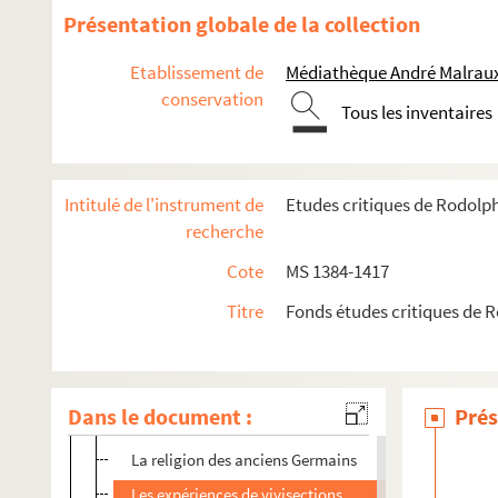
Un rapport sur le gymnase en 1798
Présentation globale de la collection
Un moyen de conversion proposé à Louis XIV
Etablissement de
Médiathèque André Malraux
Les superstitions populaires en Alsace
conservation
Tous les inventaires
e
Persécutions religieuses en Alsace au XVII
siècle
Les martyrs protestants : Pierre Brully
Bibliographie
Intitulé de l'instrument de
Etudes critiques de Rodolp
Premier-Strasbourg du Progrès Religieux
recherche
Nouvelles et faits divers
Cote
MS 1384-1417
Notices sur Ferdinand II
Titre
Fonds études critiques de 
Bibliographie : Dainier, Géographie de l'Afrique (Prog
La littérature historique en Alsace
Correspondance messine de Güntzer et Jalon
Dans le document :
Prés
Bibliographie
La religion des anciens Germains
Les expériences de vivisections