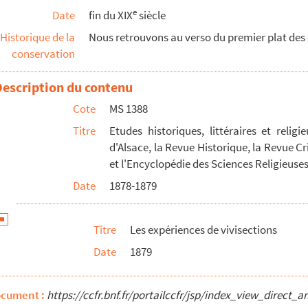
e
Date
fin du XIX
siècle
Historique de la
Nous retrouvons au verso du premier plat des o
conservation
Description du contenu
Cote
MS 1388
Titre
Etudes historiques, littéraires et relig
d'Alsace, la Revue Historique, la Revue Cr
et l'Encyclopédie des Sciences Religieus
Date
1878-1879
Titre
Les expériences de vivisections
e Progrès Religieux, le Journal d'Alsace, la Revue Al...
Date
1879
liées dans le Progrès Religieux, le Journal d'Alsace...
igieux, le Journal d'Alsace, la Revue Historique et l...
ocument :
https://ccfr.bnf.fr/portailccfr/jsp/index_view_dire
 du Journal d'Alsace, du Bulletin de la Société des a...