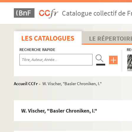
Freeman, "Norman Conquest, IV."
Catalogue collectif de F
Pingaud, "La politique de Saint-Grégoire le Grand
Erdmann Doerfer, "Urkunden zur Gesch. Fried. Wilh
Droysen, "Gustav-Adolf, B. II."
LES CATALOGUES
LE RÉPERTOIR
Grün, "Lulturges chichte des XVI Jahrhunderts"
RECHERCHE RAPIDE
RE
De Hübner, "Sixte-Quint"
Koniecki, "Geschichte der Reformation in Polen"
Palm, "Acte publica, Ihrg 1620"
Koepike, Kleine Schriften
Accueil CCFr
W. Vischer, "Basler Chroniken, I."
>
Bernouilli, "Chronik of Melchivz Russ"
Cserwenka, "Evang. Kirche in Boehmen, II."
Geilfuss, "Entstehung des Eidgen. Bundes"
W. Vischer, "Basler Chroniken, I."
Kückelhahn, "Johannes Sturn"
Straeter, "Olivier Cromwell"