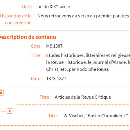
e
Date
fin du XIX
siècle
Historique de la
Nous retrouvons au verso du premier plat des o
conservation
Description du contenu
hte der Reformationszeit"
Cote
MS 1387
Titre
Etudes historiques, littéraires et religieu
la Revue Historique, le Journal d'Alsace, l
Christ, etc. par Rodolphe Reuss
Date
1873-1877
Titre
Articles de la Revue Critique
Titre
W. Vischer, "Basler Chroniken, I."
issigjaehrigen Krieges, I."