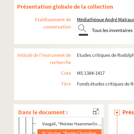
Palacky, "Documenta Joh. Huss vitam, etc."
Présentation globale de la collection
v. Reumont, "Geschichte der Stadt Rom, III."
Etablissement de
Médiathèque André Malraux
Koehler, "Luther's Reisen"
conservation
Tous les inventaires
Pauli, "Lübensche Zustände im Mittelalter"
G. Monod, "Etudes de l'hist. mérovingienne"
Baum, "Procès de Baudichonde Maison neuve"
Intitulé de l'instrument de
Etudes critiques de Rodolp
Heigel, "Ludvig v. Bayern"
recherche
Fischer, "Mich. Caspen Lundorp"
Cote
MS 1384-1417
L.V. "Ranke Werke u. Wallenstein"
Titre
Fonds études critiques de 
Ulmann, "Franz v. Sickingen"
Meyer v. Knonau, "Volkslieder d. XV. Jrdts"
Roget, "Histoire de fenêtre I-II"
Dans le document :
Prés
Scholz, "Enverbung der Mark Brandenburg"
Voegeli, "Meister Haemmerlins Schroften"
W. Vischer, "Basler Chroniken, I."