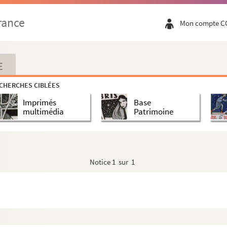
rance
Mon compte C
"
elm's, VI.
E
CHERCHES CIBLÉES
Imprimés
Base
multimédia
Patrimoine
Notice
1 sur 1