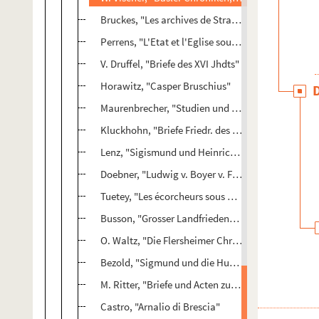
Bruckes, "Les archives de Strasbourg"
Perrens, "L'Etat et l'Eglise sous Henri IV"
V. Druffel, "Briefe des XVI Jhdts"
Horawitz, "Casper Bruschius"
Maurenbrecher, "Studien und Skizzen zur Geschic
Kluckhohn, "Briefe Friedr. des Frommen II-III"
Lenz, "Sigismund und Heinrich v. England"
Doebner, "Ludwig v. Boyer v. Fried. der Schoene"
Tuetey, "Les écorcheurs sous Charles VII"
Busson, "Grosser Landfriedenbund"
O. Waltz, "Die Flersheimer Chronik"
Bezold, "Sigmund und die Huniten Kriege"
M. Ritter, "Briefe und Acten zur Geschichte des dre
Castro, "Arnalio di Brescia"