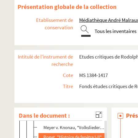
Geilfuss, "Entstehung des Eidgen. Bundes"
Présentation globale de la collection
Kückelhahn, "Johannes Sturn"
Etablissement de
Médiathèque André Malraux
Straeter, "Olivier Cromwell"
conservation
Tous les inventaires
Palacky, "Documenta Joh. Huss vitam, etc."
v. Reumont, "Geschichte der Stadt Rom, III."
Koehler, "Luther's Reisen"
Intitulé de l'instrument de
Etudes critiques de Rodolp
Pauli, "Lübensche Zustände im Mittelalter"
recherche
G. Monod, "Etudes de l'hist. mérovingienne"
Cote
MS 1384-1417
Baum, "Procès de Baudichonde Maison neuve"
Titre
Fonds études critiques de 
Heigel, "Ludvig v. Bayern"
Fischer, "Mich. Caspen Lundorp"
L.V. "Ranke Werke u. Wallenstein"
Dans le document :
Prés
Ulmann, "Franz v. Sickingen"
Meyer v. Knonau, "Volkslieder d. XV. Jrdts"
Roget, "Histoire de fenêtre I-II"