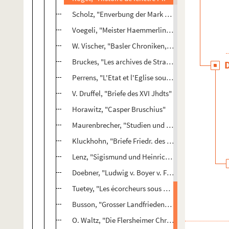
Scholz, "Enverbung der Mark Brandenburg"
Voegeli, "Meister Haemmerlins Schroften"
W. Vischer, "Basler Chroniken, I."
Bruckes, "Les archives de Strasbourg"
Perrens, "L'Etat et l'Eglise sous Henri IV"
V. Druffel, "Briefe des XVI Jhdts"
Horawitz, "Casper Bruschius"
Maurenbrecher, "Studien und Skizzen zur Geschic
Kluckhohn, "Briefe Friedr. des Frommen II-III"
Lenz, "Sigismund und Heinrich v. England"
Doebner, "Ludwig v. Boyer v. Fried. der Schoene"
Tuetey, "Les écorcheurs sous Charles VII"
Busson, "Grosser Landfriedenbund"
O. Waltz, "Die Flersheimer Chronik"