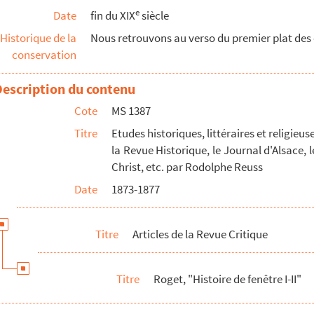
e
Date
fin du XIX
siècle
Historique de la
Nous retrouvons au verso du premier plat des o
conservation
Description du contenu
Cote
MS 1387
Titre
Etudes historiques, littéraires et religieu
la Revue Historique, le Journal d'Alsace, l
Christ, etc. par Rodolphe Reuss
hte der Reformationszeit"
Date
1873-1877
Titre
Articles de la Revue Critique
Titre
Roget, "Histoire de fenêtre I-II"