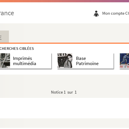
rance
Mon compte C
E
"
CHERCHES CIBLÉES
elm's, VI.
Imprimés
Base
multimédia
Patrimoine
Notice
1 sur 1