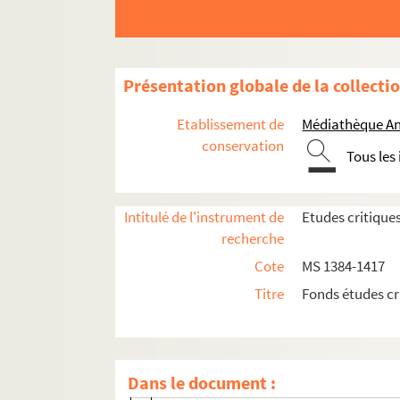
Présentation globale de la collecti
MS 1384-1412. Etudes critiques de Rodolphe Re
Etablissement de
Médiathèque An
MS 1384. Etudes critiques tirées de la Revu
conservation
Tous les
MS 1385. Etudes historiques et religieuses 
MS 1386. Etudes historiques, littéraires et re
Intitulé de l'instrument de
Etudes critique
Antoine Court
recherche
Le mormorisme
Cote
MS 1384-1417
e
Les Jésuites à Colmar au XIII
siècle
Titre
Fonds études cr
Les femmes de la Réforme française
George Washington
Une visite aux Etats-Unis
Dans le document :
Les miracles du Val de Ville