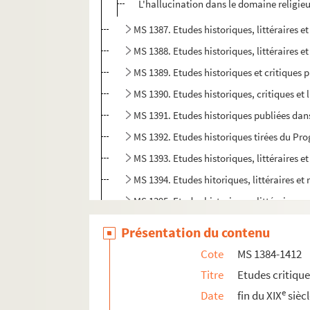
L'hallucination dans le domaine religie
MS 1387. Etudes historiques, littéraires et
MS 1388. Etudes historiques, littéraires et
MS 1389. Etudes historiques et critiques p
MS 1390. Etudes historiques, critiques et l
MS 1391. Etudes historiques publiées dans 
MS 1392. Etudes historiques tirées du Prog
MS 1393. Etudes historiques, littéraires et
MS 1394. Etudes hitoriques, littéraires et
MS 1395. Etudes historiques, littéraires, r
MS 1396. Etudes historiques, littéraires, r
Présentation du contenu
MS 1397. Etudes historiques, littéraires, r
Cote
MS 1384-1412
MS 1398. Etudes historiques, littéraires et
Titre
Etudes critiqu
MS 1399. Etudes historiques et critiques pu
e
Date
fin du XIX
sièc
MS 1400. Etudes historiques, littéraires e