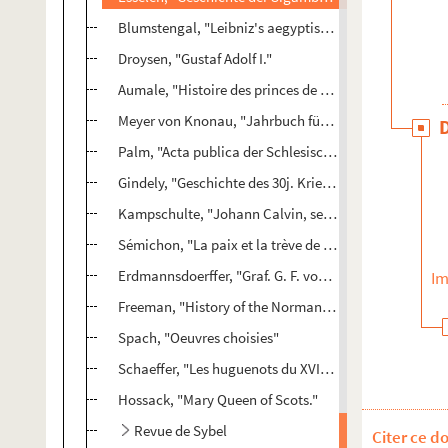
Blumstengal, "Leibniz's aegyptischer Plan"
Droysen, "Gustaf Adolf I."
Aumale, "Histoire des princes de Condé"
Meyer von Knonau, "Jahrbuch für Schurizer Geschich
Palm, "Acta publica der Schlesischen Staends
Gindely, "Geschichte des 30j. Krieges. I."
Kampschulte, "Johann Calvin, seine Kirche, etc."
Sémichon, "La paix et la trève de Dieu"
Erdmannsdoerffer, "Graf. G. F. von Waldeck"
Im
Freeman, "History of the Norman Conquest II. III."
Spach, "Oeuvres choisies"
e
Schaeffer, "Les huguenots du XVI
siècle
Hossack, "Mary Queen of Scots."
Revue de Sybel
Citer ce d