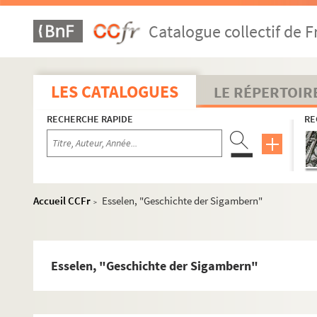
Klippffel, "Le colloque de Poissy"
Catalogue collectif de F
Mossmann, "La guerre des six derniers à Mulhouse"
Foeche, "Kaiser Heinrich der Sechste"
Moët de la Forte-Maison, "Les francs, leur origine, etc
LES CATALOGUES
LE RÉPERTOIR
Reumont, Geschichte der Stadt Rom, II"
RECHERCHE RAPIDE
RE
Tamizey de Larroque, "Notes sur Jean de Monluc"
Fuchs, "Die Schlacht bei Noerdlingen im Ihr 1635"
Lauwereyns, "Histoire d'une guerre éclerinale à St. 
Meyer von Knonau, "Jahrbuch fûr Sehweizer geschich
Accueil CCFr
Esselen, "Geschichte der Sigambern"
>
Varrentrapp, "Zur geschichte der Universität Bonn"
Stoffel, "Dictionnaire biographique d'Alsace"
Stoeckert, "Die Reichstaende feim Wesphael. Congres
Esselen, "Geschichte der Sigambern"
Beauvois, "Une pénalité des lois Gombette"
Stern, "Die zwoelg Artikel der Bauern"