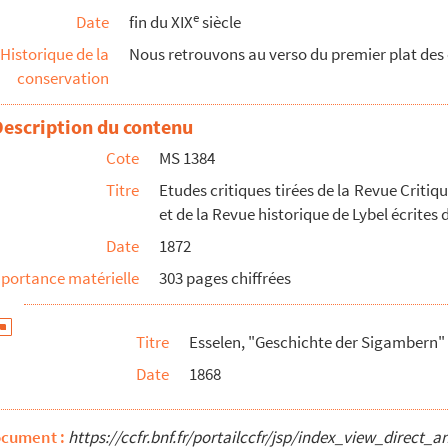
e
Date
fin du XIX
siècle
Historique de la
Nous retrouvons au verso du premier plat des o
conservation
te"
Description du contenu
Cote
MS 1384
Titre
Etudes critiques tirées de la Revue Critiqu
et de la Revue historique de Lybel écrites
Date
1872
portance matérielle
303 pages chiffrées
Titre
Esselen, "Geschichte der Sigambern"
Date
1868
ocument :
https://ccfr.bnf.fr/portailccfr/jsp/index_view_dire