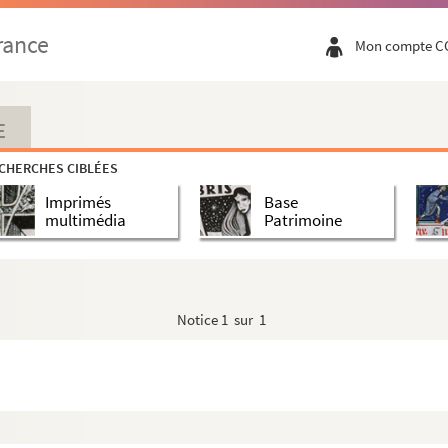
rance
Mon compte C
."
E
CHERCHES CIBLÉES
Imprimés
Base
multimédia
Patrimoine
Omer"
te"
Notice
1 sur 1
s"