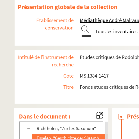
Busson, "Die Florentinische Geschichte des Malespini
Présentation globale de la collection
Kluckhohn, "Briefe Friedrichs des Frommen"
Etablissement de
Médiathèque André Malraux
Bordier, "Le Grütli et Guillaume Tell"
conservation
Tous les inventaires
Rilliet, "Lettre à M. Dordier"
Hungerbühler, "Etude sur les traditions relatives aux 
Wiskowatoff, "Jacob Wimpheling, sein Leber"
Intitulé de l'instrument de
Etudes critiques de Rodolp
Weizsaecker, "Deutsche Reichstagsacter, I."
recherche
Czerwenka, "Geschichte der ev. Kirche in Boehmen, I"
Cote
MS 1384-1417
CLavel, "Arnaud de Bresein et les Romains"
Titre
Fonds études critiques de 
Zirngiebl, "Studien über die Gesellschift Jesu."
Haenselmann, Chroniken von Braunschweig, I."
Janicke, "Chroniken von Maydeburg, I"
Dans le document :
Prés
Fehr, Stadt und Kirche im fraenkischen Reiche"
Richthofen, "Zur lex Saxonum"
Esselen, "Geschichte der Sigambern"