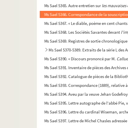
Ms Sael 5365. Autre entretien sur
les mauvaises
Ms Sael 5366. Correspondance de la souscriptio
Ms Sael 5367. « Le diable, poème en cent chants 
Ms Sael 5368. Les Sociétés Savantes devant
l'i
Ms Sael 5369. Registres de sortie chronologique
Ms Sael 5370-5389. Extraits de la série L des
Ms Sael 5390. « Discours prononcé par M.
Callue
Ms Sael 5391. Inventaire de pièces des Archive
Ms Sael 5392. Catalogue de pièces de la Bibliot
Ms Sael 5393. Correspondance (1889), relative 
Ms Sael 5394. Aveu par la veuve Jehan Godefroy p
Ms Sael 5395. Lettre autographe de l'abbé Pie, v
Ms Sael 5396. Lettre du cardinal Wiseman, arc
Ms Sael 5397. Lettre de Michel Chasles adressée 