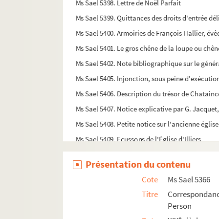
Ms Sael 5398. Lettre de Noël Parfait
Ms Sael 5399. Quittances des droits d'entrée dél
Ms Sael 5400. Armoiries de François Hallier, év
Ms Sael 5401. Le gros chêne de la loupe ou chê
Ms Sael 5402. Note bibliographique sur le géné
Ms Sael 5405. Injonction, sous peine d'exécution
Ms Sael 5406. Description du trésor de Chatainc
Ms Sael 5407. Notice explicative par G. Jacquet,
Ms Sael 5408. Petite notice sur l'ancienne églis
Ms Sael 5409. Ecussons de l'Église d'Illiers
Ms Sael 5410. Facture de la maison de papier Ga
Présentation du contenu
Ms Sael 5411. Les maisons du vieux Chartres, po
Cote
Ms Sael 5366
Ms Sael 5412. L'orientation des quatre principa
Titre
Correspondanc
Ms Sael 5413. J. Brosseron. Les Français au Ca
Person
Ms Sael 5414. Brevet de médaille de Sainte-Hél
e