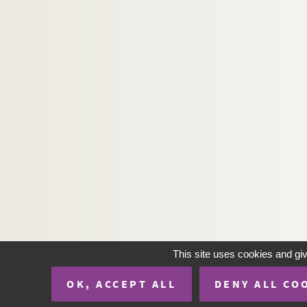
Ms Sael 5496. Répression de la Commune
Ms Sael 5497. A l'Isle Bourbon
Ms Sael 5498. Inventaires sous signatures pri
Ms Sael 5499. Dossier concernant la publication
Ms Sael 5500. Nomenclature des reliures armoriées
Ms Sael 10001. Bibliothèque. Catalogue topogr
Ms Sael 10009 bis-10194. Estampages
Ms Sael 12500. Pour l'honneur. De Fleurus à Cob
Ms Sael 12501. La légende de l'âne qui vieille. 
Ms Sael 12502. Origine du nom de la rue Delacro
Ms Sael 12503. Rapport confidentiel lu à la réun
Ms Sael 12504. La ville de Chartres, d'après qu
This site uses cookies and gi
Ms Sael 12505. Note sur les cloîtres de Josaphat
Ms Sael 12506. La terreur à Nogent-le-Républica
OK, ACCEPT ALL
DENY ALL CO
Ms Sael 12507. Les pauvres de Saint-Lazare à No