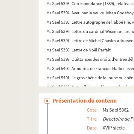
Ms Sael 5393. Correspondance (1889), relative 
Ms Sael 5394. Aveu par la veuve Jehan Godefroy p
Ms Sael 5395. Lettre autographe de l'abbé Pie, v
Ms Sael 5396. Lettre du cardinal Wiseman, arc
Ms Sael 5397. Lettre de Michel Chasles adressée 
Ms Sael 5398. Lettre de Noël Parfait
Ms Sael 5399. Quittances des droits d'entrée dél
Ms Sael 5400. Armoiries de François Hallier, év
Ms Sael 5401. Le gros chêne de la loupe ou chê
Ms Sael 5402. Note bibliographique sur le géné
Ms Sael 5405. Injonction, sous peine d'exécution
Présentation du contenu
Ms Sael 5406. Description du trésor de Chatainc
Cote
Ms Sael 5362
Ms Sael 5407. Notice explicative par G. Jacquet,
Titre
Directoire de 
Ms Sael 5408. Petite notice sur l'ancienne églis
e
Date
XVII
siècle
Ms Sael 5409. Ecussons de l'Église d'Illiers