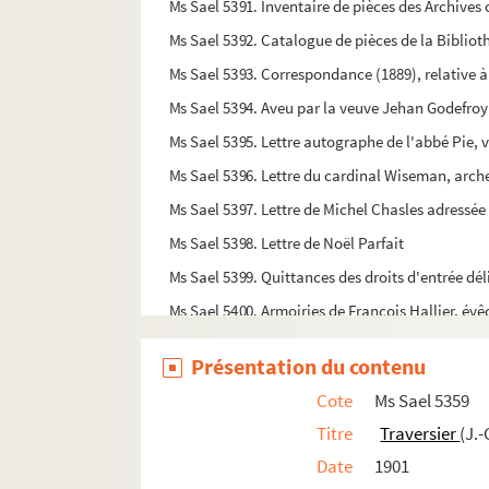
Ms Sael 5391. Inventaire de pièces des Archive
Ms Sael 5392. Catalogue de pièces de la Bibliot
Ms Sael 5393. Correspondance (1889), relative 
Ms Sael 5394. Aveu par la veuve Jehan Godefroy p
Ms Sael 5395. Lettre autographe de l'abbé Pie, v
Ms Sael 5396. Lettre du cardinal Wiseman, arc
Ms Sael 5397. Lettre de Michel Chasles adressée 
Ms Sael 5398. Lettre de Noël Parfait
Ms Sael 5399. Quittances des droits d'entrée dél
Ms Sael 5400. Armoiries de François Hallier, év
Ms Sael 5401. Le gros chêne de la loupe ou chê
Présentation du contenu
Ms Sael 5402. Note bibliographique sur le géné
Cote
Ms Sael 5359
Ms Sael 5405. Injonction, sous peine d'exécution
Titre
Traversier
(J.-
Ms Sael 5406. Description du trésor de Chatainc
Date
1901
Ms Sael 5407. Notice explicative par G. Jacquet,