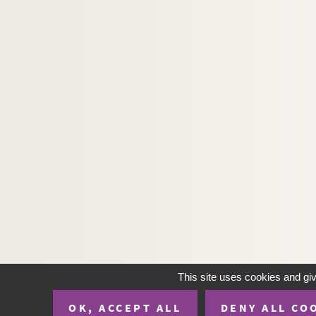
Ms Sael 5480. Familles des environs de Nogent-
Ms Sael 5481. Nogent-le-Roi et paroisses voisin
Ms Sael 5482. Nogent-le-Roi et paroisses voisin
Ms Sael 5483. Nogent-le-Roi. Rostraing et autre
Ms Sael 5484. Familles dunoises
Ms Sael 5485. Les armoiries de l'église de Nog
Ms Sael 5486. Généalogie de la Maison de Hava
Ms Sael 5487. Généalogie de la maison de Baut
Ms Sael 5488. Nogent-le-Roi. Assemblées généra
Ms Sael 5489. Fragments bibliques avec gloses m
Ms Sael 5490. Poésie concernant la porte Mout
Ms Sael 5491. Remember (poésie)
Ms Sael 5492. L'âne qui vielle. Ballade d'Henri 
This site uses cookies and gi
Ms Sael 5493. Cimetière gallo-romain à Chartre
OK, ACCEPT ALL
DENY ALL CO