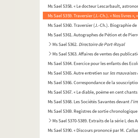
Ms Sael 5358. « Le docteur Lescarbault, astrono
Ms Sael 5359. Traversier (J.-Ch.). « Nos livres »,
Ms Sael 5360. Traversier (J.-Ch.). Biographie d
Ms Sael 5361. Autographes de Pétion et de Pierr
Ms Sael 5362.
Directoire de Port-Royal
Ms Sael 5363. Affaires de ventes des publicat
Ms Sael 5364. Exercice pour les enfants des Eco
Ms Sael 5365. Autre entretien sur
les mauvaises
Ms Sael 5366. Correspondance de la souscriptio
Ms Sael 5367. « Le diable, poème en cent chants 
Ms Sael 5368. Les Sociétés Savantes devant
l'i
Ms Sael 5369. Registres de sortie chronologique
Ms Sael 5370-5389. Extraits de la série L des
Ms Sael 5390. « Discours prononcé par M.
Callue