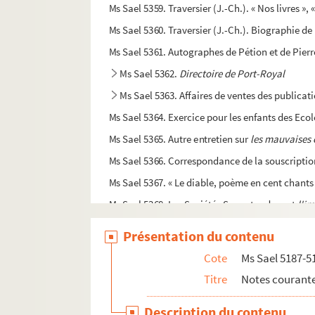
Ms Sael 5359. Traversier (J.-Ch.). « Nos livres »,
Ms Sael 5360. Traversier (J.-Ch.). Biographie d
Ms Sael 5361. Autographes de Pétion et de Pierr
Ms Sael 5362.
Directoire de Port-Royal
Ms Sael 5363. Affaires de ventes des publicat
Ms Sael 5364. Exercice pour les enfants des Eco
Ms Sael 5365. Autre entretien sur
les mauvaises
Ms Sael 5366. Correspondance de la souscriptio
Ms Sael 5367. « Le diable, poème en cent chants 
Ms Sael 5368. Les Sociétés Savantes devant
l'i
Ms Sael 5369. Registres de sortie chronologique
Présentation du contenu
Ms Sael 5370-5389. Extraits de la série L des
Cote
Ms Sael 5187-5
Ms Sael 5390. « Discours prononcé par M.
Callue
Titre
Notes courante
Ms Sael 5391. Inventaire de pièces des Archive
Description du contenu
Ms Sael 5392. Catalogue de pièces de la Bibliot