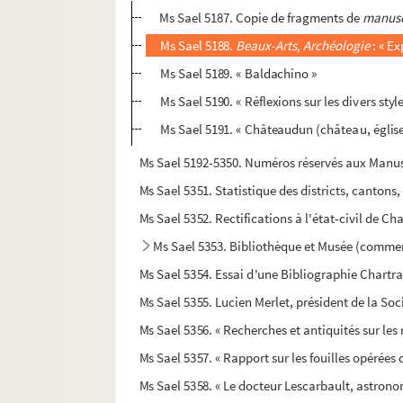
Ms Sael 5187. Copie de fragments de
manusc
Ms Sael 5188.
Beaux-Arts, Archéologie
: « Ex
Ms Sael 5189. « Baldachino »
Ms Sael 5190. « Réflexions sur les divers styl
Ms Sael 5191. « Châteaudun (château, église
Ms Sael 5192-5350. Numéros réservés aux Manusc
Ms Sael 5351. Statistique des districts, cantons
Ms Sael 5352. Rectifications à l'état-civil de C
Ms Sael 5353. Bibliothèque et Musée (commen
Ms Sael 5354. Essai d'une Bibliographie Chartra
Ms Sael 5355. Lucien Merlet, président de la Soc
Ms Sael 5356. « Recherches et antiquités sur les
Ms Sael 5357. « Rapport sur les fouilles opérées 
Ms Sael 5358. « Le docteur Lescarbault, astrono