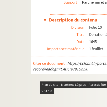
Support
Parchemin et p
Ms Sael 5047. Livre des recettes et des dépenses
Ms Sael 5048. Procès-verbaux des réunions de l
Description du contenu
Ms Sael 5049. Archives du cercle chartrain
Division
Folio 10
Ms Sael 5050. Archives de la Société archéologi
Titre
Donation à
Ms Sael 5051. Actes relatifs à la dame Jehan
Date
1645
Ms Sael 5052. Mélanges : actes notariés
Importance matérielle
1 feuillet
Ms Sael 5053. Note de W. H. Stohlmen au sujet d'u
Ms Sael 5054. Terrier et arpentages concernant 
Citer ce document :
https://ccfr.bnf.fr/por
Ms Sael 5055. Fragment d'un obituaire de la par
record=eadcgm:EADC:a79159390
Ms Sael 5056. Archives de la Société archéologi
Ms Sael 5057. « Liste des volumes m'appartenan
Plan du site
Mentions Légales
Accessibilit
Ms Sael 5058. Commission de publication de la S
v 31.1.0
Ms Sael 5059. Allocution de monsieur Duparc, pr
Ms Sael 5060. Lettre autographe du général Ra