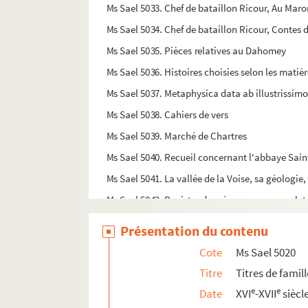
Ms Sael 5033. Chef de bataillon Ricour, Au Maro
Ms Sael 5034. Chef de bataillon Ricour, Contes 
Ms Sael 5035. Pièces relatives au Dahomey
Ms Sael 5036. Histoires choisies selon les mati
Ms Sael 5037. Metaphysica data ab illustrissim
Ms Sael 5038. Cahiers de vers
Ms Sael 5039. Marché de Chartres
Ms Sael 5040. Recueil concernant l'abbaye Sain
Ms Sael 5041. La vallée de la Voise, sa géologie
Ms Sael 5042. Registre de créances, avec ongle
Ms Sael 5042 bis. Journal de la recette de monsi
Présentation du contenu
Ms Sael 5043. Copie des contes, ballades, chanso
Cote
Ms Sael 5020
Ms Sael 5044. Répertoires
Titre
Titres de famil
Ms Sael 5045. Répertoire des communes par ord
e
e
Date
XVI
-XVII
siècl
Ms Sael 5046. Désignation et classification des 