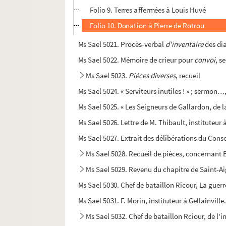
Folio 9. Terres affermées à Louis Huvé
Folio 10. Donation à Pierre de Rotrou
Ms Sael 5021. Procès-verbal
d'inventaire
des dia
Ms Sael 5022. Mémoire de crieur pour
convoi
, s
Ms Sael 5023.
Pièces diverses
, recueil
Ms Sael 5024. « Serviteurs inutiles ! » ; sermon
Ms Sael 5025. « Les Seigneurs de Gallardon, de 
Ms Sael 5026. Lettre de M. Thibault, instituteu
Ms Sael 5027. Extrait des délibérations du Conse
Ms Sael 5028. Recueil de pièces, concernant 
Ms Sael 5029. Revenu du chapitre de Saint-A
Ms Sael 5030. Chef de bataillon Ricour, La guerre
Ms Sael 5031. F. Morin, instituteur à Gellainvi
Ms Sael 5032. Chef de bataillon Rciour, de 