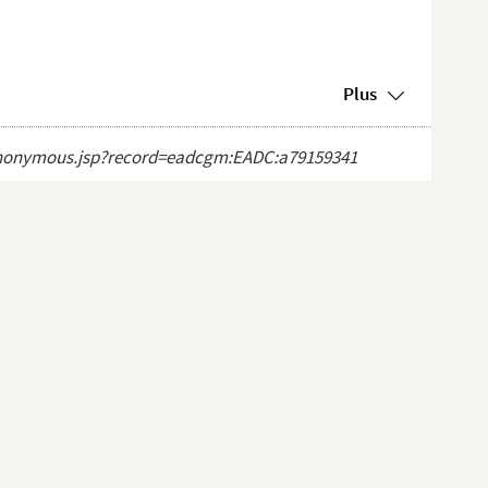
Plus
ct_anonymous.jsp?record=eadcgm:EADC:a79159341