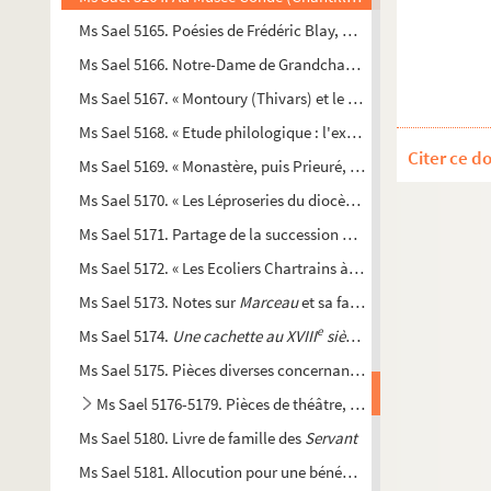
Ms Sael 5165. Poésies de Frédéric Blay, Mme Rabot des Portes,
Ms Sael 5166. Notre-Dame de Grandchamp (fin), par l'abbé A.
Ms Sael 5167. « Montoury (Thivars) et le Buttereau (Ver) ; étud
Ms Sael 5168. « Etude philologique : l'expression « Ficher le c
Citer ce d
Ms Sael 5169. « Monastère, puis Prieuré, de la Madeleine du Pe
Ms Sael 5170. « Les Léproseries du diocèse de Chartres », par
Ms Sael 5171. Partage de la succession de Louis de Bouillé, 
Ms Sael 5172. « Les Ecoliers Chartrains à l'Université d'Orléan
Ms Sael 5173. Notes sur
Marceau
et sa famille, par V.-St. Roul
e
Ms Sael 5174.
Une cachette au XVIII
siècle.
(Procès-verbal, XI,
Ms Sael 5175. Pièces diverses concernant
Desrues
… et sa fem
Ms Sael 5176-5179. Pièces de théâtre, par Auguste-Françoi
Ms Sael 5180. Livre de famille des
Servant
Ms Sael 5181. Allocution pour une bénédiction d'arbre de la L