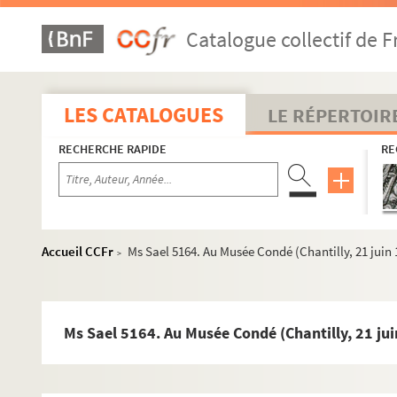
Ms Sael 5059. Allocution de monsieur Duparc, président sortan
Catalogue collectif de F
Ms Sael 5060. Lettre autographe du général Rapp
Ms Sael 5061. Lettre du cardinal de Richelieu à l'évêque de 
Ms Sael 5062. Jules Doublet de Boisthibault, Marceau
LES CATALOGUES
LE RÉPERTOIR
Ms Sael 5063. Questions sur les médailles et les monuments 
RECHERCHE RAPIDE
RE
Ms Sael 5064. Jules Doublet de Boisthibault, Notes relatives à
Ms Sael 5065. Note sur Godeau
Ms Sael 5066. Jules Doublet de Boisthibault, Notes relatives à
Ms Sael 5067. Jules Doublet de Boisthibault, Mémoire sur le t
Accueil CCFr
Ms Sael 5164. Au Musée Condé (Chantilly, 21 juin 
>
Ms Sael 5068. Pièces d'archives (liées à Jules Doublet de Bois
Ms Sael 5069. Recette des blés en nature à commencer à la S
Ms Sael 5070. Jules Doublet de Boisthibault, Notice sur la d
Ms Sael 5164. Au Musée Condé (Chantilly, 21 jui
Ms Sael 5071. Jules Doublet de Boisthibault, Notes bibliogra
Ms Sael 5072. Jules Doublet de Boisthibault, Notes relatives