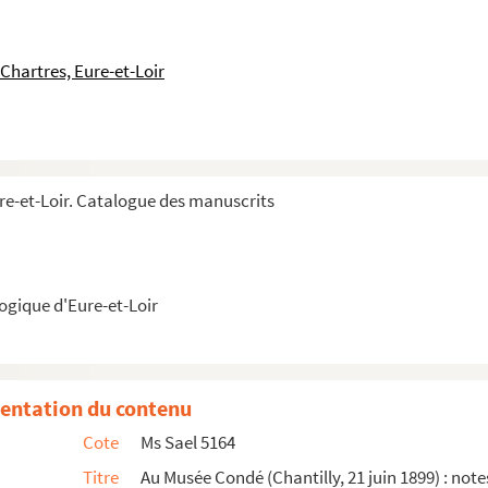
s à entrer
ribuer »
Chartres, Eure-et-Loir
es pièces contenues dans le carton intitulé : créati...
51) ; sentence de 1579. Prieuré de Sainte-Foy
rain (1781-1788)
re-et-Loir. Catalogue des manuscrits
rculaire par M. l'abbé Sainsot (1899)
t de l'artillerie ennemie ; par A.-H. Gibon ; 1901 »
ogique d'Eure-et-Loir
une bourgeoise de Paris, originaire de Dreux (Garni...
ns » par V.-E Veuclin
entation du contenu
Cote
Ms Sael 5164
n, depuis 1899, tome I
Titre
Au Musée Condé (Chantilly, 21 juin 1899) : note
s d'art par Raoul Denisart