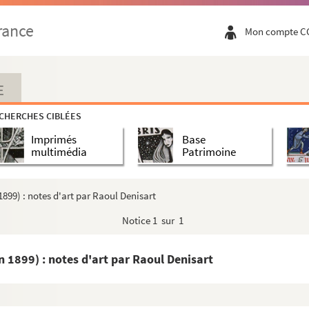
t de la Société archéologique d'Eure-et-Loir (séance ...
rance
Mon compte C
Mende
E
antiques
CHERCHES CIBLÉES
 l'armure de Philippe le Bel
Imprimés
Base
multimédia
Patrimoine
 l'histoire de la cathédrale de Chartres pendannt la...
ombeau de S. Calétric, découvert en 1703, en dernier ...
1899) : notes d'art par Raoul Denisart
thibault ?)
Notice
1 sur 1
aint Rémy par l'Hôpital bureau des pauvres de Chartres
écouverte d'une poterne bouelvard Chasles
n 1899) : notes d'art par Raoul Denisart
phiques
 à l'érection du mnument élevé à la mémoire de l'abbé