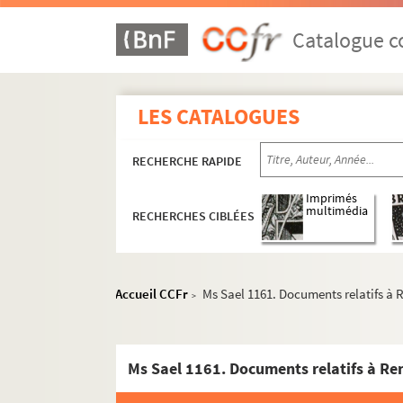
Ms Sael 43. Recherches chartraines ; copies e
Catalogue co
Ms Sael 44. Copie des extraits des registres 
Ms Sael 45. Siège de Chartres par Henri IV en 15
Ms Sael 46. « Copie de plusieurs lettres [34] de 
LES CATALOGUES
Ms Sael 47. Notes prises aux séances du Congrès
Ms Sael 48. Mélanges
RECHERCHE RAPIDE
Ms Sael 49. « Journal des choses plus mémorable
Imprimés
Ms Sael 50. « Journal des choses plus mémorable
multimédia
RECHERCHES CIBLÉES
Ms Sael 51. « Ephémérides et chronique locale d
Ms Sael 51 bis. Oeuvres d'Adolphe Lecocq
Accueil CCFr
Ms Sael 1161. Documents relatifs à 
Ms Sael 52. Catalogue avec figures de la colle
>
Ms Sael 53. « De l'origine de la Chevalerie »
Ms Sael 54. « Quelques notes sur l'église de Vern
Ms Sael 1161. Documents relatifs à Re
Ms Sael 55. Hôpital des aveugles de Chartres