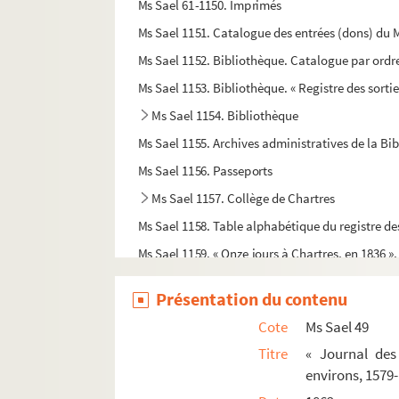
Ms Sael 61-1150. Imprimés
Ms Sael 1151. Catalogue des entrées (dons) du M
Ms Sael 1152. Bibliothèque. Catalogue par ordr
Ms Sael 1153. Bibliothèque. « Registre des sorti
Ms Sael 1154. Bibliothèque
Ms Sael 1155. Archives administratives de la Bib
Ms Sael 1156. Passeports
Ms Sael 1157. Collège de Chartres
Ms Sael 1158. Table alphabétique du registre de
Ms Sael 1159. « Onze jours à Chartres, en 1836 »
Ms Sael 1160. Titres de la seigneurie de Vérigny
Présentation du contenu
Ms Sael 1161. Documents relatifs à René Le Feb
Cote
Ms Sael 49
Ms Sael 1162. Documents relatifs à Blaise Bouth
Titre
« Journal des
Ms Sael 1163-1176. Pièces d'archives
environs, 1579
Ms Sael 1177. Archives Municipales de Chartres 