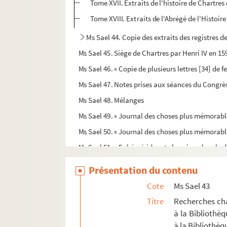
Tome XVII. Extraits de l'histoire de Chartre
Ms Sael 44. Copie des extraits des registres 
Ms Sael 45. Siège de Chartres par Henri IV en 15
Ms Sael 46. « Copie de plusieurs lettres [34] de 
Ms Sael 47. Notes prises aux séances du Congrès
Ms Sael 48. Mélanges
Ms Sael 49. « Journal des choses plus mémorable
Ms Sael 50. « Journal des choses plus mémorable
Ms Sael 51. « Ephémérides et chronique locale d
Ms Sael 51 bis. Oeuvres d'Adolphe Lecocq
Présentation du contenu
Ms Sael 52. Catalogue avec figures de la colle
Cote
Ms Sael 43
Ms Sael 53. « De l'origine de la Chevalerie »
Titre
Recherches cha
Ms Sael 54. « Quelques notes sur l'église de Vern
à la Bibliothèq
à la Bibliothè
Ms Sael 55. Hôpital des aveugles de Chartres