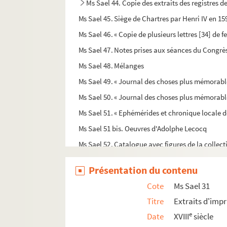
Ms Sael 44. Copie des extraits des registres 
Ms Sael 45. Siège de Chartres par Henri IV en 15
Ms Sael 46. « Copie de plusieurs lettres [34] de 
Ms Sael 47. Notes prises aux séances du Congrès
Ms Sael 48. Mélanges
Ms Sael 49. « Journal des choses plus mémorable
Ms Sael 50. « Journal des choses plus mémorable
Ms Sael 51. « Ephémérides et chronique locale d
Ms Sael 51 bis. Oeuvres d'Adolphe Lecocq
Ms Sael 52. Catalogue avec figures de la colle
Ms Sael 53. « De l'origine de la Chevalerie »
Présentation du contenu
Ms Sael 54. « Quelques notes sur l'église de Vern
Cote
Ms Sael 31
Ms Sael 55. Hôpital des aveugles de Chartres
Titre
Extraits d'impr
Ms Sael 56. Notes, par Adolphe Lecocq, membre
e
Date
XVIII
siècle
Ms Sael 57. « Un coin du Perche-Gouet ». Notice h