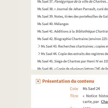
Ms Sael 37.
Panégyrique de la ville de Chartres
Ms Sael 38. « Journal de Jehan Parrault, curé d
Ms Sael 39. Notes, tirées des portefeuilles de Ga
Ms Sael 40. Mélanges
Ms Sael 41. Additions à la
Bibliothèque Chartra
Ms Sael 42. Biographie Chartraine (environ 225
Ms Sael 43. Recherches chartraines ; copies e
Ms Sael 44. Copie des extraits des registres 
Ms Sael 45. Siège de Chartres par Henri IV en 15
Ms Sael 46. « Copie de plusieurs lettres [34] de 
Ms Sael 47. Notes prises aux séances du Congrès
Présentation du contenu
Ms Sael 48. Mélanges
Cote
Ms Sael 24
Ms Sael 49. « Journal des choses plus mémorable
Titre
« Notice hist
Ms Sael 50. « Journal des choses plus mémorable
carte, par
Cha
Ms Sael 51. « Ephémérides et chronique locale d