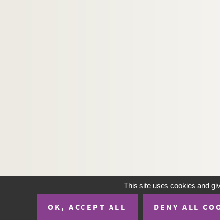
Ms Sael 1219. Liste des maires, instituteurs… de
Ms Sael 1220. Saint-Sauveur-Levasville. Copie du
Ms Sael 1221. « Coup d'œil archéologique » : é
Ms Sael 1222. Compte rendu, par Adolphe Lecocq
Ms Sael 1223. « Inventaire des plans 61 pour la c
Ms Sael 1224. Mosaïque de Mienne. Lettre de Fil
Ms Sael 1225. Abbaye de Tiron. Copie de la « Tabl
Ms Sael 1226. Abbaye de Coulombs
Ms Sael 1227. Pierres tombales à Gallardon (Le
Ms Sael 1228. Armorial des de Monmorillon ; ar
Ms Sael 1229. « Monographie de Fontenay-sur-Con
Ms Sael 1230. Notes de Bibliographie Chartrain
This site uses cookies and gi
Ms Sael 1231. Notes et dessins sur plusieurs ég
Ms Sael 1232. Réponse des Conducteurs des Pont
OK, ACCEPT ALL
DENY ALL CO
Ms Sael 1233. Notes Chartraines, par Adolph