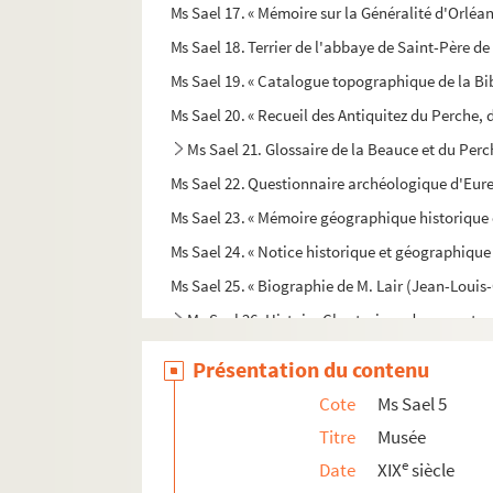
Ms Sael 17. « Mémoire sur la Généralité d'Orléan
Ms Sael 19. « Catalogue topographique de la Bi
Ms Sael 20. « Recueil des Antiquitez du Perche, 
Ms Sael 21. Glossaire de la Beauce et du Perch
Ms Sael 22. Questionnaire archéologique d'Eure-e
Ms Sael 23. « Mémoire géographique historique et
Ms Sael 24. « Notice historique et géographique
Ms Sael 25. « Biographie de M. Lair (Jean-Louis-C
Ms Sael 26. Histoire Chartraine : documents e
Ms Sael 27. Extraits des Archives Municipales d
Présentation du contenu
Ms Sael 28. « Les Apophtegmes les plus mémorab
Cote
Ms Sael 5
Ms Sael 29. Mélanges
Titre
Musée
Ms Sael 30. Notices publiées par
Doublet de Boi
e
Date
XIX
siècle
Ms Sael 31. Extraits d'imprimés relatifs aux sci