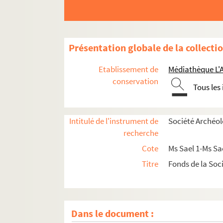
Présentation globale de la collecti
Etablissement de
Médiathèque L'A
conservation
Tous les
Intitulé de l'instrument de
Société Archéol
recherche
Cote
Ms Sael 1-Ms Sa
Titre
Fonds de la Soc
Ms Sael 1. Procès-verbaux, correspondances 
Ms Sael 2. Manuscrits ajournés
Ms Sael 3. Mémoires, 1856-1861
Dans le document :
Ms Sael 4. Boisvillette (de), Statistique archéol