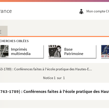
rance
Mon compte C
E
CHERCHES CIBLÉES
Imprimés
Base
multimédia
Patrimoine
3-1789) : Conférences faites à l'école pratique des Hautes-E...
Notice
1 sur 1
la Réforme jusqu'à la Révolution
63-1789) : Conférences faites à l'école pratique des Haut
e
e
e
moitié du XVI
siècle à la fin du XVIII
siècle)
e
onde moitié du XVI
siècle (1547-1574) : Conférences ...