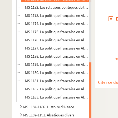
MS 1172. Les relations politiques de la France et de l'Alle
MS 1173. La politique française en Allemagne dans la sec
MS 1174. La politique française en Allemagne dans la seco
MS 1175. La politique française en Allemagne 1583-1589 : N
MS 1176. La politique française en Allemagne 1583-1589. 
MS 1177. La politique française en Allemagne 1583-1589 :
MS 1178. La politique française en Allemagne XVIe-XVIIe siè
Im
MS 1179. La politique française en Allemagne XVIe-XVIIe siè
MS 1180. La politique française en Allemagne XVIe-XVIIe siè
MS 1181. La politique française en Allemagne XVIIIe siècle :
Citer ce d
MS 1182. La politique française en Allemagne XVIIIe siècle 
MS 1183. La politique française en Allemagne XVIIIe siècle 
MS 1184-1186. Histoire d'Alsace
MS 1187-1191. Alsatiques divers