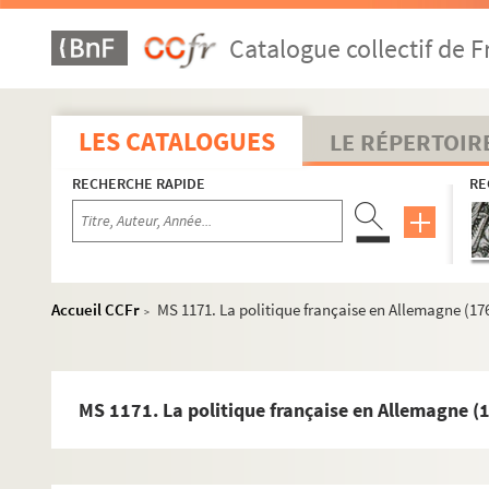
Catalogue collectif de F
LES CATALOGUES
LE RÉPERTOIR
RECHERCHE RAPIDE
RE
Accueil CCFr
MS 1171. La politique française en Allemagne (176
>
MS 1151-1155. Le Saint-Empire Romain Germanique depuis 
MS 1171. La politique française en Allemagne (17
èm
MS 1156-1183. La politique française en Allemagne (de la 2
MS 1156. La politique française en Allemagne dans la sec