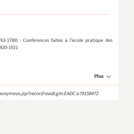
63-1789) : Conférences faites à l'école pratique des
1920-1921
Plus
ct_anonymous.jsp?record=eadcgm:EADC:a79158472