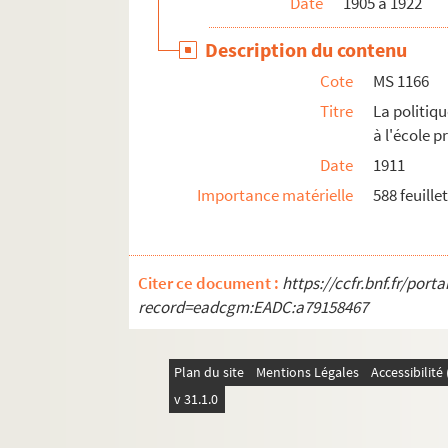
Date
1905 à 1922
Description du contenu
Cote
MS 1166
Titre
La politiq
à l'école 
Date
1911
Importance matérielle
588 feuillet
Citer ce document :
https://ccfr.bnf.fr/por
record=eadcgm:EADC:a79158467
Plan du site
Mentions Légales
Accessibilit
v 31.1.0