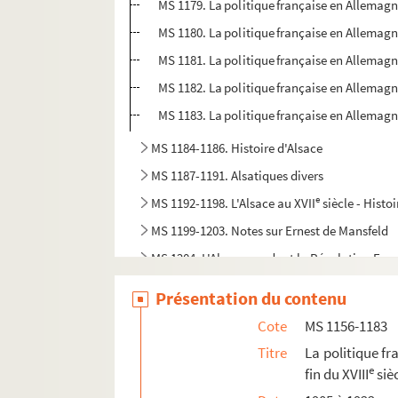
MS 1179. La politique française en Allemagne 
MS 1180. La politique française en Allemagne 
MS 1181. La politique française en Allemagne X
MS 1182. La politique française en Allemagne 
MS 1183. La politique française en Allemagne 
MS 1184-1186. Histoire d'Alsace
MS 1187-1191. Alsatiques divers
e
MS 1192-1198. L'Alsace au XVII
siècle - Histoi
MS 1199-1203. Notes sur Ernest de Mansfeld
MS 1204. L'Alsace pendant la Révolution Fra
MS 1205-1240. Histoire de la Révolution en A
Présentation du contenu
MS 1241-1250. Procès-verbaux de l'Administr
Cote
MS 1156-1183
MS 1251-1293. Révolution en Alsace
Titre
La politique fr
MS 1294. Correspondance entre Berger-Levraul
e
fin du XVIII
siè
MS 1429. Papiers et notes de famille - famille