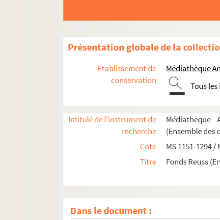
Présentation globale de la collecti
MS 1151-1155. Le Saint-Empire Romain Germa
Etablissement de
Médiathèque An
MS 1156-1183. La politique française en Allemag
conservation
Tous les
MS 1156. La politique française en Allemagn
MS 1157. La politique française en Allemagn
Intitulé de l'instrument de
Médiathèque A
MS 1158. La politique française en Allemagn
recherche
(Ensemble des 
MS 1159. La politique française en Allemagn
Cote
MS 1151-1294 /
MS 1160. La politique française en Allemagn
Titre
Fonds Reuss (E
MS 1161. La politique française en Allemagn
MS 1162. La politique française en Allemagne
MS 1163. La politique française en Allemagne
Dans le document :
MS 1664. La politique française en Allemagne