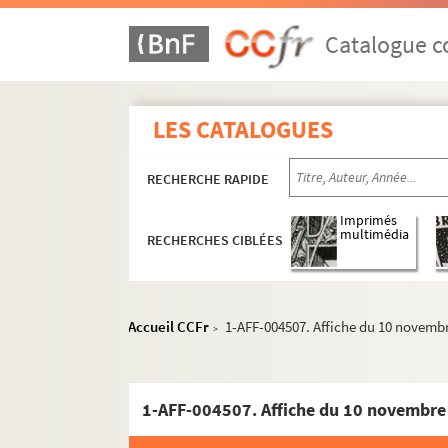
Catalogue co
LES CATALOGUES
RECHERCHE RAPIDE
Imprimés
Année 1886
multimédia
RECHERCHES CIBLÉES
Année 1890
Année 1892
Année 1897
Accueil CCFr
1-AFF-004507. Affiche du 10 novembr
>
Année 1898
Année 1906
1-AFF-004507. Affiche du 10 novembre 
Année 1907
Année 1908