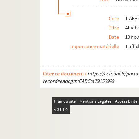
Cote
1-AFF
Titre
Affich
Date
10 no
Importance matérielle
1 affi
Citer ce document :
https://ccfr.bnf.fr/por
record=eadcgm:EADC:a79150999
Plan du site
Mentions Légales
Accessibilit
v 31.1.0