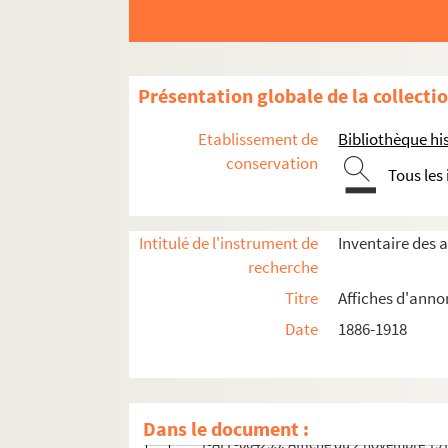
Année 1909
Année 1910
Présentation globale de la collecti
Janvier
Février
Etablissement de
Bibliothèque his
Mars
conservation
Tous les
Avril
Mai
Intitulé de l'instrument de
Inventaire des 
Juin
recherche
Novembre
Titre
Affiches d'anno
1-AFF-004291. Affiche du 2 novembre 1910
Date
1886-1918
1-AFF-004292. Affiche du 2 novembre 1910
1-AFF-004293. Affiche du 2 novembre 1910
1-AFF-004294. Affiche du 2 novembre 1910
Dans le document :
1-AFF-004295. Affiche du 2 novembre 1910