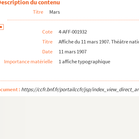
Description du contenu
al de l'Odéon
Titre
Mars
al de l'Odéon
al de l'Odéon
Cote
4-AFF-001932
al de l'Odéon
Titre
Affiche du 11 mars 1907. Théâtre nati
al de l'Odéon
Date
11 mars 1907
nal de l'Odéon
Importance matérielle
1 affiche typographique
nal de l'Odéon
ocument :
https://ccfr.bnf.fr/portailccfr/jsp/index_view_dire