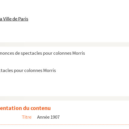
onal de l'Odéon
al de l'Odéon
 Ville de Paris
çaise
ise
ise
ise
nnonces de spectacles pour colonnes Morris
ise
al de l'Odéon
ctacles pour colonnes Morris
al de l'Odéon
ise
ise
al de l'Odéon
entation du contenu
al de l'Odéon
Titre
Année 1907
al de l'Odéon
ise