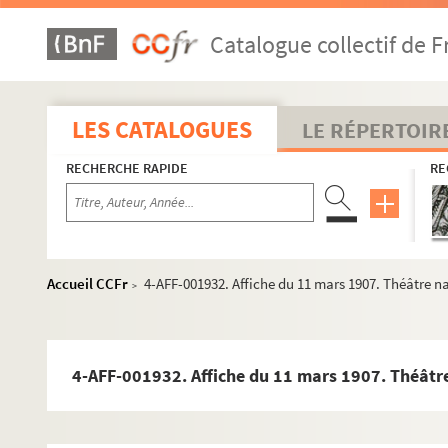
Catalogue collectif de F
LES CATALOGUES
LE RÉPERTOIR
Année 1886
RECHERCHE RAPIDE
Année 1890
RE
Année 1892
Année 1897
Année 1898
Accueil CCFr
4-AFF-001932. Affiche du 11 mars 1907. Théâtre n
>
Année 1906
Année 1907
Janvier
4-AFF-001932. Affiche du 11 mars 1907. Théâtre
Février
Mars