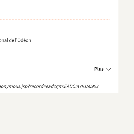
onal de l'Odéon
Plus
ct_anonymous.jsp?record=eadcgm:EADC:a79150903