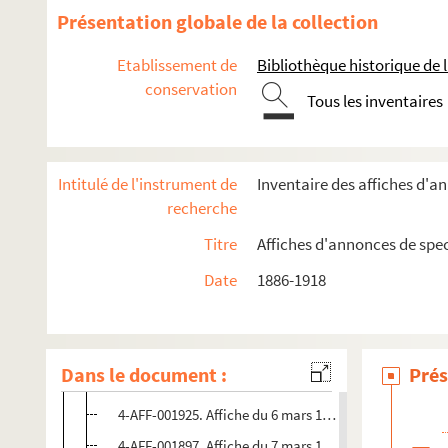
4-AFF-001920. Affiche du 1er mars 1907. Théâtre nati
Présentation globale de la collection
4-AFF-001921. Affiche du 2 mars 1907. Théâtre nation
Etablissement de
Bibliothèque historique de la
4-AFF-001889. Affiche du 1er mars 1907. Comédie fran
conservation
Tous les inventaires
4-AFF-001890. Affiche du 2 mars 1907. Comédie frança
4-AFF-001891. Affiche du 3 mars 1907. Comédie frança
4-AFF-001892. Affiche du 3 mars 1907. Comédie frança
Intitulé de l'instrument de
Inventaire des affiches d'a
4-AFF-001893. Affiche du 3 mars 1907. Comédie frança
recherche
4-AFF-001894. Affiche du 3 mars 1907. Théâtre nation
Titre
Affiches d'annonces de spe
4-AFF-001922. Affiche du 3 mars 1907. Théâtre nation
Date
1886-1918
4-AFF-001895. Affiche du 3 mars 1907. Comédie frança
4-AFF-001896. Affiche du 4 mars 1907. Comédie frança
4-AFF-001923. Affiche du 4 mars 1907. Théâtre nation
Dans le document :
Prés
4-AFF-001924. Affiche du 5 mars 1907. Théâtre nation
4-AFF-001925. Affiche du 6 mars 1907. Théâtre nation
4-AFF-001897. Affiche du 7 mars 1907. Comédie frança