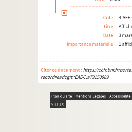
Année 1913
Année 1918
Cote
4-AFF
Titre
Affich
Date
3 mar
Importance matérielle
1 affi
Citer ce document :
https://ccfr.bnf.fr/por
record=eadcgm:EADC:a79150889
Plan du site
Mentions Légales
Accessibilit
v 31.1.0