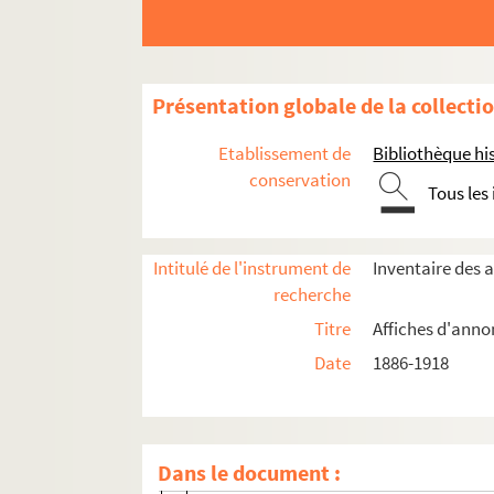
Année 1892
Année 1897
Année 1898
Présentation globale de la collecti
Année 1906
Etablissement de
Bibliothèque his
Année 1907
conservation
Tous les
Janvier
Février
Intitulé de l'instrument de
Inventaire des 
Mars
recherche
4-AFF-001920. Affiche du 1er mars 1907.
Titre
Affiches d'anno
4-AFF-001921. Affiche du 2 mars 1907. T
Date
1886-1918
4-AFF-001889. Affiche du 1er mars 1907.
4-AFF-001890. Affiche du 2 mars 1907. C
4-AFF-001891. Affiche du 3 mars 1907. C
Dans le document :
4-AFF-001892. Affiche du 3 mars 1907. C