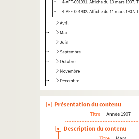
4-AFF-001931. Affiche du 10 mars 1907. 
4-AFF-001932. Affiche du 11 mars 1907. 
Avril
Mai
Juin
Septembre
Octobre
Novembre
Décembre
Année 1908
Année 1909
Présentation du contenu
Année 1910
Titre
Année 1907
Année 1911
Description du contenu
Année 1912
Titre
Mars