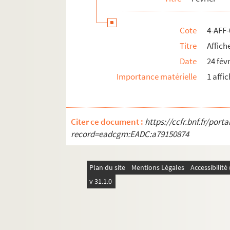
Cote
4-AFF
Titre
Affich
Date
24 fév
Importance matérielle
1 affi
Citer ce document :
https://ccfr.bnf.fr/por
record=eadcgm:EADC:a79150874
Plan du site
Mentions Légales
Accessibilit
v 31.1.0