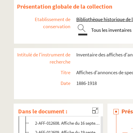
Présentation globale de la collection
Année 1886
Année 1890
Etablissement de
Bibliothèque historique de la
conservation
Année 1892
Tous les inventaires
Année 1897
Année 1898
Intitulé de l'instrument de
Inventaire des affiches d'a
Année 1906
recherche
Septembre
Titre
Affiches d'annonces de spe
1-AFF-004443. Saison 1906-1907. Théâtre du Vaudevi
Date
1886-1918
1-AFF-004442. Affiche du 5 septembre 1906. Théâtre d
2-AFF-012606. Affiche du 9 septembre 1906. Champigny
4-AFF-001854. Affiche du 16 septembre 1906. Jardin d
Dans le document :
Prés
2-AFF-012607. Affiche du 16 septembre 1906. Champign
2-AFF-012608. Affiche du 16 septembre 1906. Champign
2-AFF-012609. Affiche du 19 septembre 1906. Théâtre 