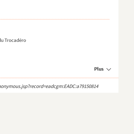
 du Trocadéro
Plus
ct_anonymous.jsp?record=eadcgm:EADC:a79150814