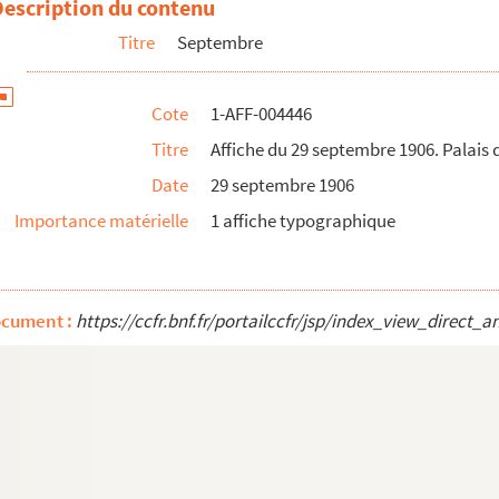
Description du contenu
Antoine. Réouverture
Titre
Septembre
Antoine. Réouverture
Antoine. Réouverture
Cote
1-AFF-004446
Antoine
Titre
Affiche du 29 septembre 1906. Palais
du Vaudeville
Date
29 septembre 1906
'acclimatation
Importance matérielle
1 affiche typographique
du Vaudeville
u Trocadéro
'acclimatation
ocument :
https://ccfr.bnf.fr/portailccfr/jsp/index_view_dire
Antoine