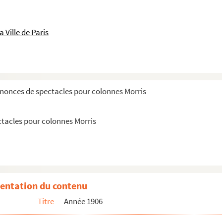
 Ville de Paris
nnonces de spectacles pour colonnes Morris
ctacles pour colonnes Morris
lle. Abonnements
u Vaudeville
-la-Bataille. Théâtre antique de la nature
'acclimatation
entation du contenu
y-la-Bataille. Théâtre antique de la nature
Titre
Année 1906
y-la-Bataille. Théâtre antique de la nature
Antoine. Réouverture