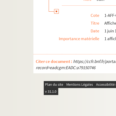
Cote
1-AFF
Titre
Affich
Date
1 juin
Importance matérielle
1 affi
Citer ce document :
https://ccfr.bnf.fr/por
record=eadcgm:EADC:a79150746
Plan du site
Mentions Légales
Accessibilit
v 31.1.0