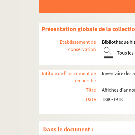
Année 1907
Année 1908
Année 1909
Présentation globale de la collecti
Année 1910
Etablissement de
Bibliothèque his
Janvier
conservation
Tous les
Février
Mars
Intitulé de l'instrument de
Inventaire des 
Avril
recherche
Mai
Titre
Affiches d'anno
Juin
Date
1886-1918
Novembre
1-AFF-004291. Affiche du 2 novembre 1910
1-AFF-004292. Affiche du 2 novembre 1910
Dans le document :
1-AFF-004293. Affiche du 2 novembre 1910