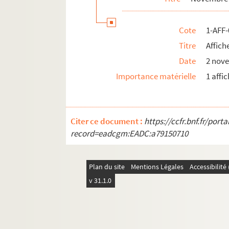
Cote
1-AFF
Titre
Affich
Date
2 nov
Importance matérielle
1 affi
Citer ce document :
https://ccfr.bnf.fr/por
record=eadcgm:EADC:a79150710
Plan du site
Mentions Légales
Accessibilit
v 31.1.0