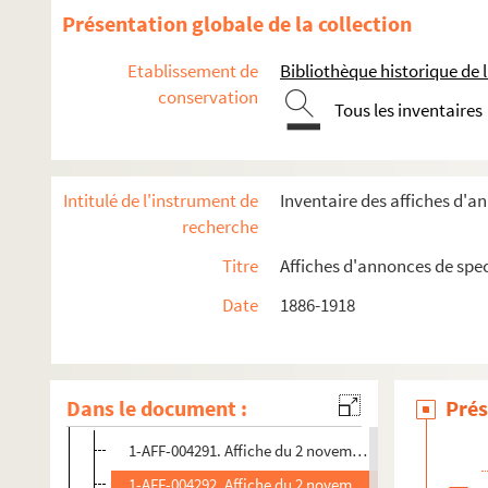
Présentation globale de la collection
Année 1906
Année 1907
Etablissement de
Bibliothèque historique de la
conservation
Année 1908
Tous les inventaires
Année 1909
Année 1910
Intitulé de l'instrument de
Inventaire des affiches d'a
Janvier
recherche
Février
Titre
Affiches d'annonces de spe
Mars
Date
1886-1918
Avril
Mai
Juin
Dans le document :
Prés
Novembre
1-AFF-004291. Affiche du 2 novembre 1910. Diverses sa
1-AFF-004292. Affiche du 2 novembre 1910. Diverses sa