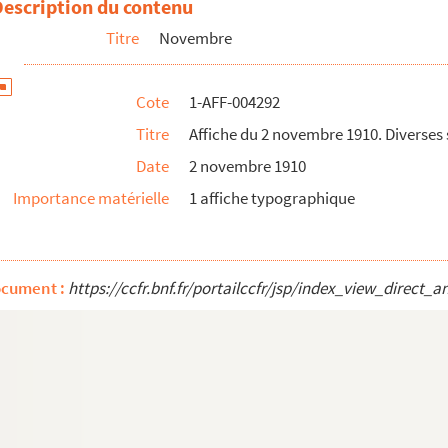
Description du contenu
lles de spectacle
Titre
Novembre
lles de spectacle
lles de spectacle
Cote
1-AFF-004292
lles de spectacle
Titre
Affiche du 2 novembre 1910. Diverses 
lles de spectacle
Date
2 novembre 1910
lles de spectacle
Importance matérielle
1 affiche typographique
alles de spectacle
alles de spectacle
alles de spectacle
ocument :
https://ccfr.bnf.fr/portailccfr/jsp/index_view_dire
alles de spectacle
alles de spectacle
alles de spectacle
alles de spectacle
alles de spectacle