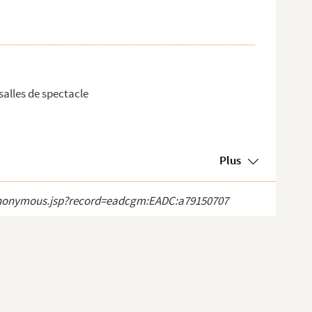
salles de spectacle
Plus
ct_anonymous.jsp?record=eadcgm:EADC:a79150707