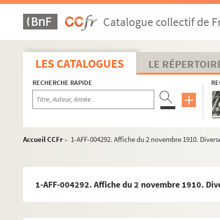
Catalogue collectif de F
LES CATALOGUES
LE RÉPERTOIR
RECHERCHE RAPIDE
RE
Accueil CCFr
1-AFF-004292. Affiche du 2 novembre 1910. Diverse
>
Année 1886
Année 1890
1-AFF-004292. Affiche du 2 novembre 1910. Dive
Année 1892
Année 1897
Année 1898