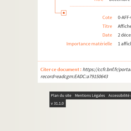
Cote
0-AFF
Titre
Affich
Date
2 déc
Importance matérielle
1 affi
Citer ce document :
https://ccfr.bnf.fr/por
record=eadcgm:EADC:a79150643
Plan du site
Mentions Légales
Accessibilit
v 31.1.0