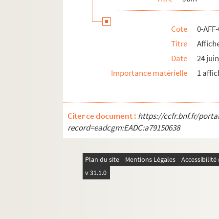
Cote
0-AFF
Titre
Affich
Date
24 jui
Importance matérielle
1 affi
Citer ce document :
https://ccfr.bnf.fr/por
record=eadcgm:EADC:a79150638
Plan du site
Mentions Légales
Accessibilit
v 31.1.0