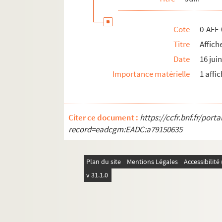
Cote
0-AFF
Titre
Affich
Date
16 jui
Importance matérielle
1 affi
Citer ce document :
https://ccfr.bnf.fr/por
record=eadcgm:EADC:a79150635
Plan du site
Mentions Légales
Accessibilit
v 31.1.0