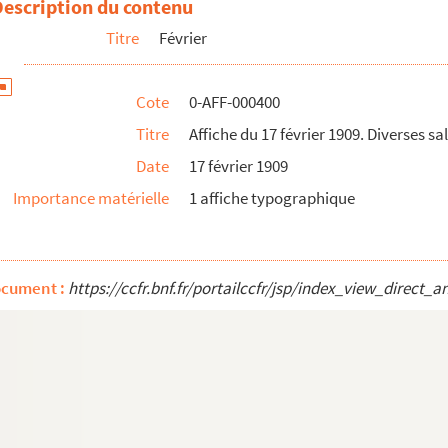
Description du contenu
es de spectacle
Titre
Février
es de spectacle
es de spectacle
Cote
0-AFF-000400
es de spectacle
Titre
Affiche du 17 février 1909. Diverses sa
es de spectacle
Date
17 février 1909
es de spectacle
Importance matérielle
1 affiche typographique
es de spectacle
es de spectacle
es de spectacle
ocument :
https://ccfr.bnf.fr/portailccfr/jsp/index_view_dire
es de spectacle