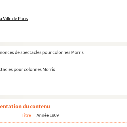
 Ville de Paris
nnonces de spectacles pour colonnes Morris
ctacles pour colonnes Morris
es de spectacle
es de spectacle
es de spectacle
es de spectacle
entation du contenu
es de spectacle
Titre
Année 1909
es de spectacle
es de spectacle