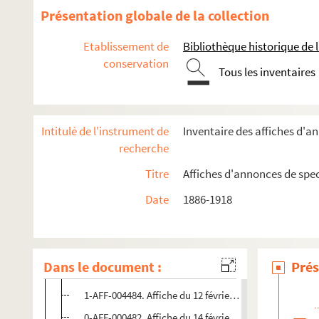
Présentation globale de la collection
Année 1898
Année 1906
Etablissement de
Bibliothèque historique de la
conservation
Année 1907
Tous les inventaires
Année 1908
Année 1909
Intitulé de l'instrument de
Inventaire des affiches d'a
Janvier
recherche
Février
Titre
Affiches d'annonces de spe
0-AFF-000508. Affiche du 12 février 1909. Diverses sall
Date
1886-1918
0-AFF-000509. Affiche du 12 février 1909. Diverses sall
0-AFF-000510. Affiche du 12 février 1909. Diverses sall
0-AFF-000511. Affiche du 12 février 1909. Diverses sall
Dans le document :
Prés
1-AFF-004483. Affiche du 12 février 1909. Diverses sall
1-AFF-004484. Affiche du 12 février 1909. Diverses sall
0-AFF-000482. Affiche du 14 février 1909. Diverses sall