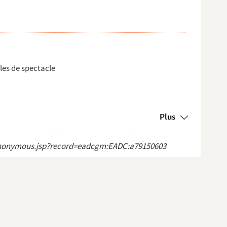
lles de spectacle
Plus
ct_anonymous.jsp?record=eadcgm:EADC:a79150603