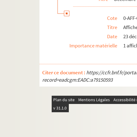
Cote
0-AFF
Titre
Affich
Date
23 dé
Importance matérielle
1 affi
Citer ce document :
https://ccfr.bnf.fr/por
record=eadcgm:EADC:a79150593
Plan du site
Mentions Légales
Accessibilit
v 31.1.0