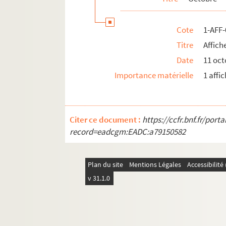
Cote
1-AFF
Titre
Affich
Date
11 oct
Importance matérielle
1 affi
Citer ce document :
https://ccfr.bnf.fr/por
record=eadcgm:EADC:a79150582
Plan du site
Mentions Légales
Accessibilit
v 31.1.0