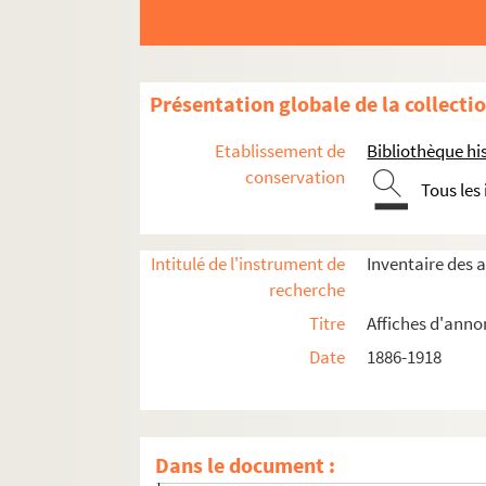
Présentation globale de la collecti
Etablissement de
Bibliothèque his
Année 1886
conservation
Tous les
Année 1890
Année 1892
Intitulé de l'instrument de
Inventaire des 
Année 1897
recherche
Année 1898
Titre
Affiches d'anno
Année 1906
Date
1886-1918
Année 1907
Janvier
Février
Dans le document :
Mars