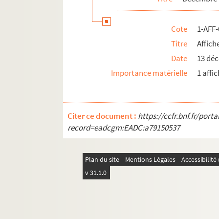
Cote
1-AFF
Titre
Affich
Date
13 dé
Importance matérielle
1 affi
Citer ce document :
https://ccfr.bnf.fr/por
record=eadcgm:EADC:a79150537
Plan du site
Mentions Légales
Accessibilit
v 31.1.0