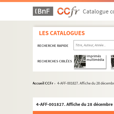
Catalogue co
Année 1886
Année 1890
Année 1892
LES CATALOGUES
Année 1897
Année 1898
RECHERCHE RAPIDE
Année 1906
Imprimés
Septembre
multimédia
RECHERCHES CIBLÉES
Octobre
Novembre
Accueil CCFr
4-AFF-001827. Affiche du 28 décembr
Décembre
>
1-AFF-004451. Affiche du 13 décembre 19
4-AFF-001813. Affiche du 14 décembre 1
4-AFF-001827. Affiche du 28 décembre 
1-AFF-004303. Affiche du 15 décembre 1