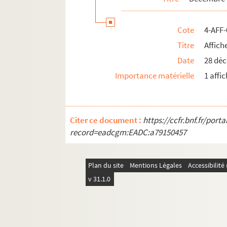
Cote
4-AFF
Titre
Affich
Date
28 dé
Importance matérielle
1 affi
Citer ce document :
https://ccfr.bnf.fr/por
record=eadcgm:EADC:a79150457
Plan du site
Mentions Légales
Accessibilit
v 31.1.0