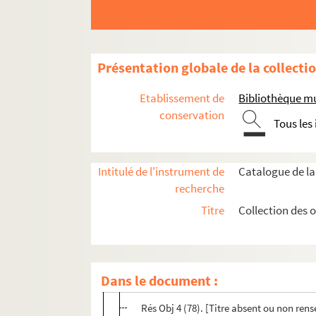
Présentation globale de la collecti
Rés Obj 1. Globe terrestre réalisé par le père G
Etablissement de
Bibliothèque mu
Rés Obj 4. Plaques gravées par Jeanne Bardey
conservation
Tous les
Œuvres de Jeanne Bardey
Œuvres attribuées à Jeanne Bardey
Intitulé de l'instrument de
Catalogue de la
Œuvres d’Henriette Bardey
recherche
Œuvres de Jeanne et/ou Henriette Barde
Titre
Collection des 
Plaques indéterminées
Plaques réputées vierges
Rés Obj 4 (76). [Titre absent ou non ren
Dans le document :
Rés Obj 4 (77). [Titre absent ou non ren
Rés Obj 4 (78). [Titre absent ou non ren