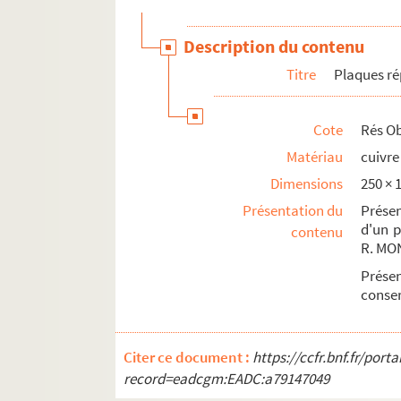
Description du contenu
Titre
Plaques ré
Cote
Rés Ob
Matériau
cuivre
Dimensions
250 ×
Présentation du
Présen
d'un 
contenu
R. MO
Prése
conse
Citer ce document :
https://ccfr.bnf.fr/por
record=eadcgm:EADC:a79147049