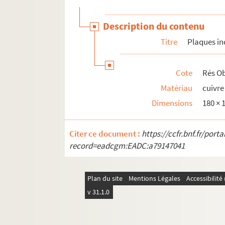
Description du contenu
Titre
Plaques i
Cote
Rés Ob
Matériau
cuivre
Dimensions
180 ×
Citer ce document :
https://ccfr.bnf.fr/por
record=eadcgm:EADC:a79147041
Plan du site
Mentions Légales
Accessibilit
v 31.1.0