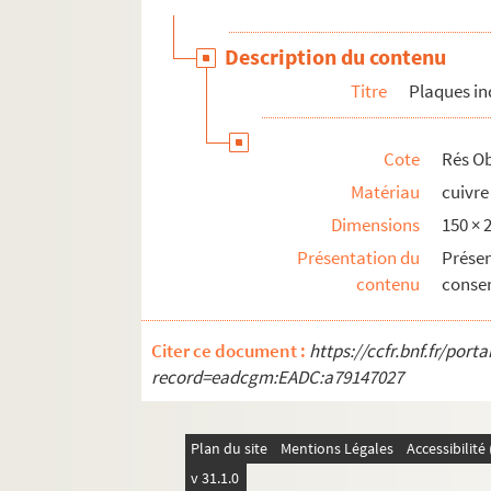
Description du contenu
Titre
Plaques i
Cote
Rés Ob
Matériau
cuivre
Dimensions
150 ×
Présentation du
Prése
contenu
conse
Citer ce document :
https://ccfr.bnf.fr/por
record=eadcgm:EADC:a79147027
Plan du site
Mentions Légales
Accessibilit
v 31.1.0