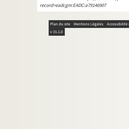
record=eadcgm:EADC:a79146907
Plan du site
Mentions Légales
Accessibilit
v 31.1.0