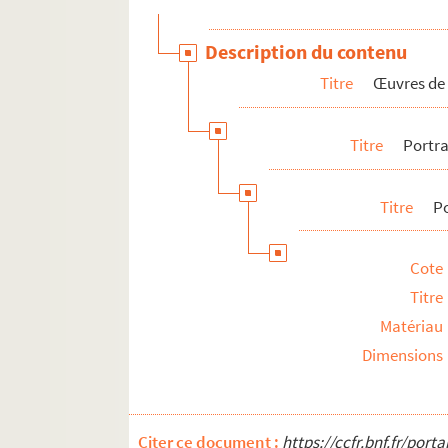
Rés Obj 11. Mug commémorant la mort de Jean-B
Description du contenu
Titre
Œuvres de
Titre
Portra
Titre
Po
Cote
Titre
Matériau
Dimensions
Citer ce document :
https://ccfr.bnf.fr/por