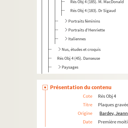
Rés Obj 4 (185). M. MacDonald
Rés Obj 4 (183). Dr Sigaud
Portraits féminins
Portraits d’Henriette
Italiennes
Nus, études et croquis
Rés Obj 4 (45). Danseuse
Paysages
Œuvres attribuées à Jeanne Bardey
Présentation du contenu
Œuvres d’Henriette Bardey
Œuvres de Jeanne et/ou Henriette Barde
Cote
Rés Obj 4
Plaques indéterminées
Titre
Plaques gravé
Origine
Bardey, Jeann
Plaques réputées vierges
Date
Première moiti
Matrices jointes à celles de Jeanne et He