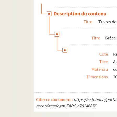
Plaques réputées vierges
Matrices jointes à celles de Jeanne et He
Description du contenu
Rés Obj 11. Mug commémorant la mort de Jean-B
Titre
Œuvres de
Titre
Grèce ;
Cote
Ré
Titre
Ag
Matériau
cu
Dimensions
2
Citer ce document :
https://ccfr.bnf.fr/por
record=eadcgm:EADC:a79146876