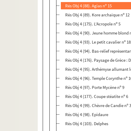
o
Rés Obj 4 (88). Agias n
15
o
Rés Obj 4 (89). Kore archaïque n
12
o
Rés Obj 4 (175). L'Acropole n
5
Rés Obj 4 (90). Jeune homme blond 
o
Rés Obj 4 (93). Le petit cavalier n
18
Rés Obj 4 (94). Bas-relief représen
Rés Obj 4 (176). Paysage de Grèce : 
Rés Obj 4 (95). Arthémyse allumant l
o
Rés Obj 4 (96). Temple Corynthe n
1
o
Rés Obj 4 (97). Porte Mycène n
9
o
Rés Obj 4 (177). Coupe stéatite n
6
o
Rés Obj 4 (99). Chèvre de Candie n
Rés Obj 4 (98). Epidaure
Rés Obj 4 (103). Delphes