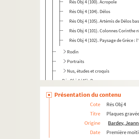
Rés Obj 4 (100). Acropole
Rés Obj 4 (104). Délos
Rés Obj 4 (105). Artémis de Délos bas
Rés Obj 4 (101). Colonnes Corinthe n
Rés Obj 4 (102). Paysage de Grèce : l
Rodin
Portraits
Nus, études et croquis
Rés Obj 4 (45). Danseuse
Paysages
Présentation du contenu
Œuvres attribuées à Jeanne Bardey
Cote
Rés Obj 4
Œuvres d’Henriette Bardey
Titre
Plaques gravé
Œuvres de Jeanne et/ou Henriette Barde
Origine
Bardey, Jeann
Plaques indéterminées
Date
Première moiti