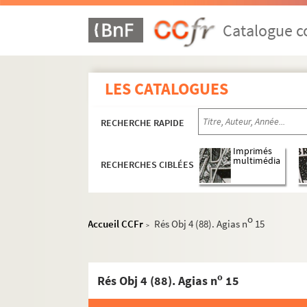
Catalogue co
LES CATALOGUES
RECHERCHE RAPIDE
Imprimés
multimédia
RECHERCHES CIBLÉES
o
Accueil CCFr
Rés Obj 4 (88). Agias n
15
>
o
Rés Obj 4 (88). Agias n
15