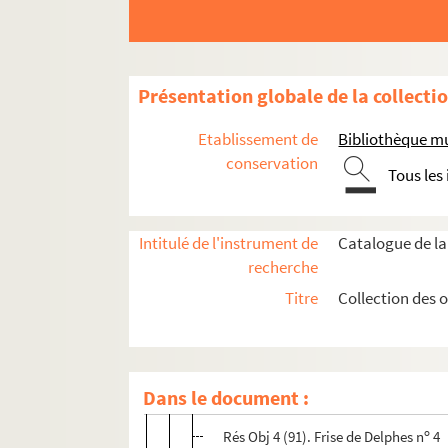
Présentation globale de la collecti
Etablissement de
Bibliothèque mu
conservation
Rés Obj 1. Globe terrestre réalisé par le père G
Tous les
Rés Obj 4. Plaques gravées par Jeanne Bardey
Œuvres de Jeanne Bardey
Intitulé de l'instrument de
Catalogue de la
recherche
Les déshérités ; Salpétrière, Bron, Vill
Titre
Collection des 
Grèce ; l’olivier
Rés Obj 4 (87). Portrait d'une Korê e
o
Rés Obj 4 (214). Petit cheval n
24
Dans le document :
o
Rés Obj 4 (92). Paysage Delphes n
2
o
Rés Obj 4 (91). Frise de Delphes n
4