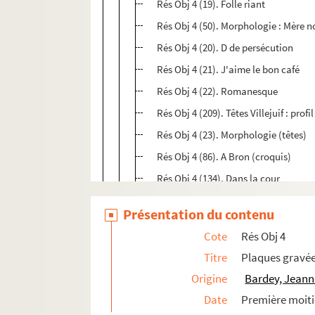
Rés Obj 4 (19). Folle riant
Rés Obj 4 (50). Morphologie : Mère n
Rés Obj 4 (20). D de persécution
Rés Obj 4 (21). J'aime le bon café
Rés Obj 4 (22). Romanesque
Rés Obj 4 (209). Têtes Villejuif : profil
Rés Obj 4 (23). Morphologie (têtes)
Rés Obj 4 (86). A Bron (croquis)
Rés Obj 4 (134). Dans la cour
Rés Obj 4 (138). La Tailhat : Tête de l
Présentation du contenu
Rés Obj 4 (51). Mégalomane: profil, 
Cote
Rés Obj 4
Rés Obj 4 (24). Louis de Gonzague
Titre
Plaques gravé
Rés Obj 4 (136). Saint Patrick
Origine
Bardey, Jeann
Grèce ; l’olivier
Date
Première moiti
Rodin