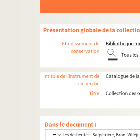
Présentation globale de la collecti
Etablissement de
Bibliothèque mu
conservation
Tous les
Intitulé de l'instrument de
Catalogue de la
recherche
Titre
Collection des 
Rés Obj 1. Globe terrestre réalisé par le père G
Rés Obj 4. Plaques gravées par Jeanne Bardey
Œuvres de Jeanne Bardey
Dans le document :
Les déshérités ; Salpétrière, Bron, Villeju