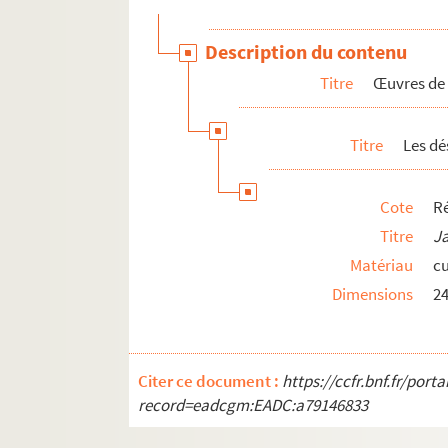
Rés Obj 4 (22). Romanesque
Description du contenu
Rés Obj 4 (209). Têtes Villejuif : profil
Titre
Œuvres de
Rés Obj 4 (23). Morphologie (têtes)
Rés Obj 4 (86). A Bron (croquis)
Titre
Les dés
Rés Obj 4 (134). Dans la cour
Rés Obj 4 (138). La Tailhat : Tête de l
Cote
Ré
Rés Obj 4 (51). Mégalomane: profil, 
Titre
Ja
Rés Obj 4 (24). Louis de Gonzague
Matériau
cu
Rés Obj 4 (136). Saint Patrick
Dimensions
2
Grèce ; l’olivier
Rodin
Portraits
Citer ce document :
https://ccfr.bnf.fr/por
Nus, études et croquis
record=eadcgm:EADC:a79146833
Rés Obj 4 (45). Danseuse