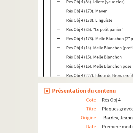
Rés Obj 4 (84). Idiote (yeux clos)
Rés Obj 4 (179). Mayer
Rés Obj 4 (178). Linguiste
Rés Obj 4 (85). "Le petit panier"
e
Rés Obj 4 (173). Melle Blanchon (2
p
Rés Obj 4 (14). Melle Blanchon (profi
Rés Obj 4 (15). Melle Blanchon
Rés Obj 4 (16). Melle Blanchon pose
Rés Obj 4 (227). Idiote de Bron, profi
Rés Obj 4 (17). Idiote de Bron (profil)
Présentation du contenu
Rés Obj 4 (18). Folle au chapeau
Cote
Rés Obj 4
Rés Obj 4 (19). Folle riant
Titre
Plaques gravé
Rés Obj 4 (50). Morphologie : Mère n
Origine
Bardey, Jeann
Rés Obj 4 (20). D de persécution
Date
Première moiti
Rés Obj 4 (21). J'aime le bon café