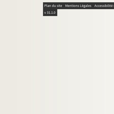
Paysages
Plan du site
Mentions Légales
Accessibilit
v 31.1.0
Œuvres attribuées à Jeanne Bardey
Œuvres d’Henriette Bardey
Œuvres de Jeanne et/ou Henriette Barde
Plaques indéterminées
Plaques réputées vierges
Matrices jointes à celles de Jeanne et He
Rés Obj 11. Mug commémorant la mort de Jean-B