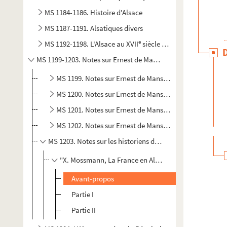
MS 1184-1186. Histoire d'Alsace
MS 1187-1191. Alsatiques divers
e
MS 1192-1198. L'Alsace au XVII
siècle - Histoire
MS 1199-1203. Notes sur Ernest de Mansfeld
MS 1199. Notes sur Ernest de Mansfeld 1
MS 1200. Notes sur Ernest de Mansfeld 2
MS 1201. Notes sur Ernest de Mansfeld 3
MS 1202. Notes sur Ernest de Mansfeld 4
MS 1203. Notes sur les historiens d'Alsace 2
"X. Mossmann, La France en Alsace après les traités 
Avant-propos
Partie I
Partie II