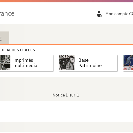
rance
Mon compte C
E
CHERCHES CIBLÉES
Imprimés
Base
multimédia
Patrimoine
Notice
1 sur 1