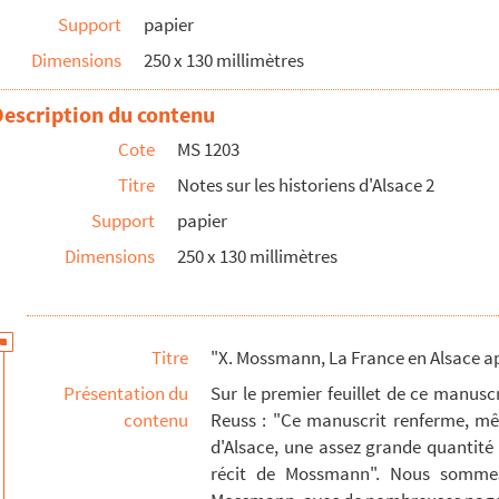
Support
papier
Dimensions
250 x 130 millimètres
Description du contenu
Cote
MS 1203
Titre
Notes sur les historiens d'Alsace 2
Support
papier
Dimensions
250 x 130 millimètres
de Wesphalie", Rodolphe Reuss
Titre
"X. Mossmann, La France en Alsace ap
Présentation du
Sur le premier feuillet de ce manus
contenu
Reuss : "Ce manuscrit renferme, mê
d'Alsace, une assez grande quantité 
récit de Mossmann". Nous somme