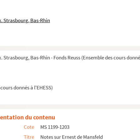
. Strasbourg, Bas-Rhin
 Strasbourg, Bas-Rhin - Fonds Reuss (Ensemble des cours donné
 cours donnés à l'EHESS)
entation du contenu
Cote
MS 1199-1203
la Réforme jusqu'à la Révolution
Titre
Notes sur Ernest de Mansfeld
ème
e
e
moitié du XVI
siècle à la fin du XVIII
siècle)