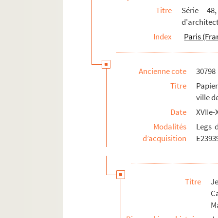
2-MS-5241. Famille Verniquet. Correspo
Titre
Série 48
8-MS-4659. Eugène Viollet-le-Duc. 5 let
d'architec
2-MS-NA-182. Recueil de pièces diverse
Index
Paris (Fra
4-MS-4502. Notice des architectes dont i
Série 49, Législation et réglementation d
Ancienne cote
30798
Titre
Papier
ville d
Date
XVIIe-
Modalités
Legs d
d’acquisition
E2393
Titre
J
Ca
Ma