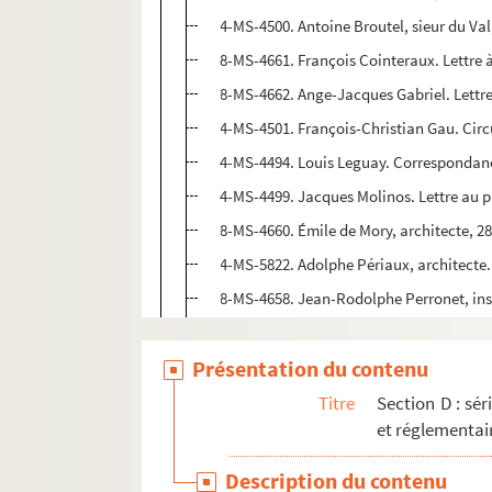
4-MS-4500. Antoine Broutel, sieur du Va
8-MS-4661. François Cointeraux. Lettre à
8-MS-4662. Ange-Jacques Gabriel. Lettre
4-MS-4501. François-Christian Gau. Circu
4-MS-4494. Louis Leguay. Correspondance
4-MS-4499. Jacques Molinos. Lettre au pr
8-MS-4660. Émile de Mory, architecte, 2
4-MS-5822. Adolphe Périaux, architecte. 
8-MS-4658. Jean-Rodolphe Perronet, insp
4-MS-4496. Antoine-Marie Peyre. Lettre à
Présentation du contenu
4-MS-4495. Bernard Poyet. 2 lettres rel
Papiers de l'architecte Jean Rondelet
Titre
Section D : sér
et réglementai
4-MS-4509. Antoine Jean-Baptiste Rondel
4-MS-4288. Edme Verniquet, son épouse M
Description du contenu