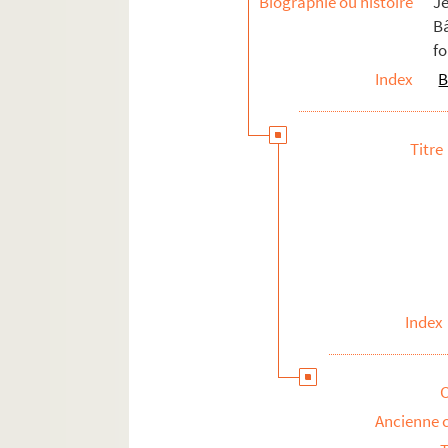
Biographie ou histoire
J
B
fo
Index
B
Titre
Index
Ancienne 