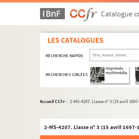
Catalogue co
LES CATALOGUES
RECHERCHE RAPIDE
Imprimés
multimédia
RECHERCHES CIBLÉES
Accueil CCFr
2-MS-4207. Liasse n° 3 (15 avril 1697
>
Section A : séries 42 à 45, Monuments publics
2-MS-4207. Liasse n° 3 (15 avril 1697-
Section B : série 46, Hôtels, maisons et édific