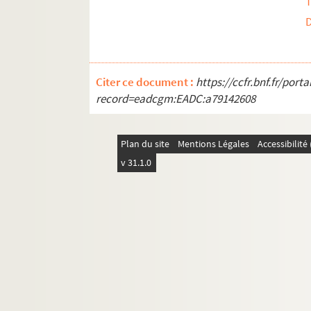
T
Citer ce document :
https://ccfr.bnf.fr/por
record=eadcgm:EADC:a79142608
Plan du site
Mentions Légales
Accessibilit
v 31.1.0