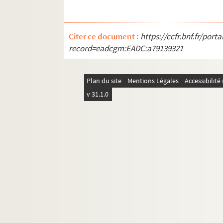
Citer ce document :
https://ccfr.bnf.fr/por
record=eadcgm:EADC:a79139321
Plan du site
Mentions Légales
Accessibilit
v 31.1.0