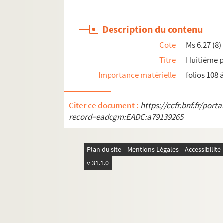
Ms 7.22. Journal d'un chanoine de Wissembour
Ms 8.1. Commentarorium… Habsburgensium. I
Description du contenu
Ms 8.2. Commentarorium… Habsburgensium II
Cote
Ms 6.27 (8)
Ms 8.3. Chronique de Haguenau et de Wissem
Titre
Huitième p
Ms 8.4. Catalogue des archives de Marientha
Importance matérielle
folios 108 
Ms M 2. Napoléon par la grâce de Dieu
Ms M 1. Der Pennäler
Citer ce document :
https://ccfr.bnf.fr/por
Ms G 1. Aide-Mémoire du peintre et du costu
record=eadcgm:EADC:a79139265
Ms M 3. Inauguration du chemin de fer de Hague
Plan du site
Mentions Légales
Accessibilit
v 31.1.0