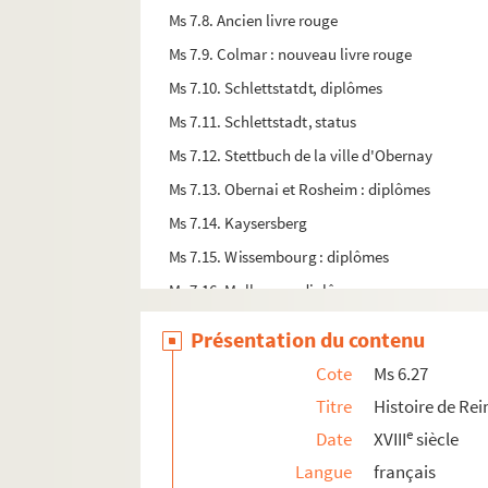
Ms 7.8. Ancien livre rouge
Ms 7.9. Colmar : nouveau livre rouge
Ms 7.10. Schlettstatdt, diplômes
Ms 7.11. Schlettstadt, status
Ms 7.12. Stettbuch de la ville d'Obernay
Ms 7.13. Obernai et Rosheim : diplômes
Ms 7.14. Kaysersberg
Ms 7.15. Wissembourg : diplômes
Ms 7.16. Mulhouse : diplômes
Ms 7.17. Munster et Turkheim
Présentation du contenu
Ms 7.18. Miracles opérés au Couvent des domi
Cote
Ms 6.27
Ms 7.19. Mock - Chronique I
Titre
Histoire de Rei
Ms 7.20. Mock - Chronique II
e
Date
XVIII
siècle
Ms 7.21. Mock - Chronique III
Langue
français