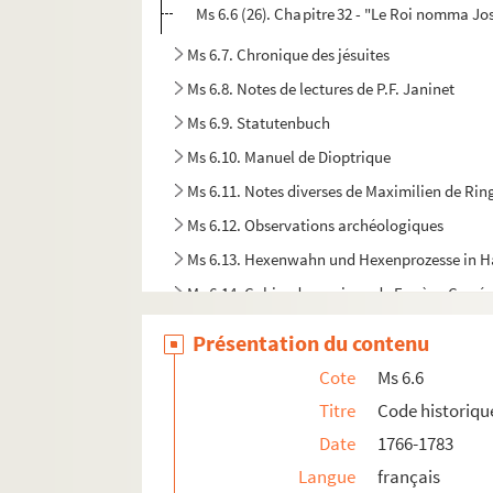
Ms 6.6 (26). Chapitre 32 - "Le Roi nomma J
Ms 6.7. Chronique des jésuites
Ms 6.8. Notes de lectures de P.F. Janinet
Ms 6.9. Statutenbuch
Ms 6.10. Manuel de Dioptrique
Ms 6.11. Notes diverses de Maximilien de Rin
Ms 6.12. Observations archéologiques
Ms 6.13. Hexenwahn und Hexenprozesse in
Ms 6.14. Cahier de musique de Eugène Corré
Ms 6.15. Cahier de musique de Eugène Corré
Présentation du contenu
Ms 6.16. Cahier de musique de Eugène Corré
Cote
Ms 6.6
Ms 6.17. Cahier de musique de Eugène Corré
Titre
Code historiq
Ms 6.18. Annales typographici, Annalen der ä
Date
1766-1783
Ms 6.19. Haguenauer Tageliedtext
Langue
français